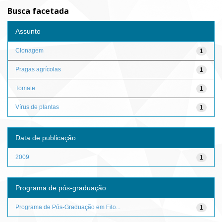
Busca facetada
Assunto
Clonagem
1
Pragas agrícolas
1
Tomate
1
Vírus de plantas
1
Data de publicação
2009
1
Programa de pós-graduação
Programa de Pós-Graduação em Fito...
1