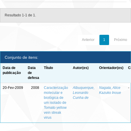
Resultado 1-1 de 1.
Anterior
1
Próximo
Conjunto de itens:
Data de
Data
Título
Autor(es)
Orientador(es)
C
publicação
de
defesa
20-Fev-2009
2008
Caracterização
Albuquerque,
Nagata, Alice
-
molecular e
Leonardo
Kazuko Inoue
biológica de
Cunha de
um isolado de
Tomato yellow
vein streak
virus