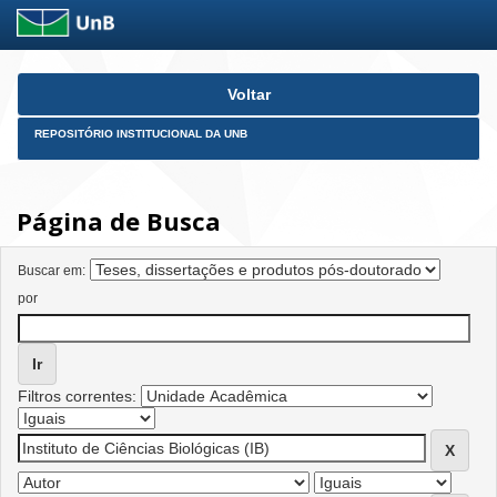
Skip
Voltar
navigation
REPOSITÓRIO INSTITUCIONAL DA UNB
Página de Busca
Buscar em:
por
Filtros correntes: