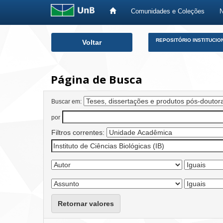
Comunidades e Coleções
Skip
REPOSITÓRIO INSTITUCIO
Voltar
navigation
Página de Busca
Buscar em:
por
Filtros correntes:
Retornar valores