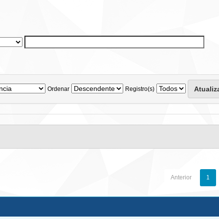
Ordenar
Registro(s)
Anterior
1