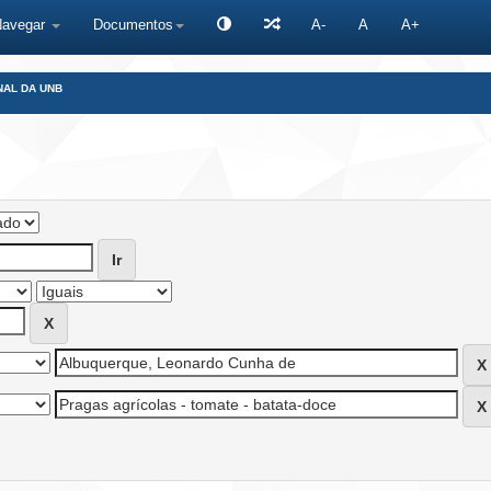
Navegar
Documentos
A-
A
A+
NAL DA UNB