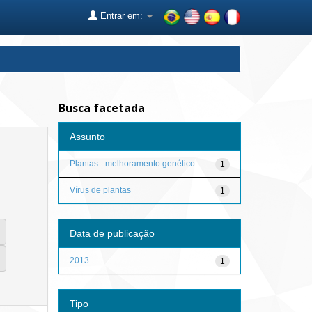
Entrar em:
Busca facetada
Assunto
Plantas - melhoramento genético
1
Vírus de plantas
1
Data de publicação
2013
1
Tipo