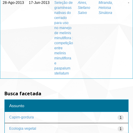
28-Ago-2013
17-Jun-2013
Seleção de
Aires,
Miranda,
-
gramíneas
Stefano
Heloisa
nativas do
Salvo
Sinátora
cerrado
para uso
no manejo
de melinis
minutiflora :
competição
entre
melinis
minutiflora
e
paspalum
stellatum
Busca facetada
Assunto
Capim-gordura
1
Ecologia vegetal
1