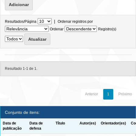
|
Resultados/Página
Ordenar registros por
Ordenar
Registro(s)
Resultado 1-1 de 1.
Anterior
1
Próximo
Conjunto de itens:
Data de
Data de
Título
Autor(es)
Orientador(es)
Co
publicação
defesa