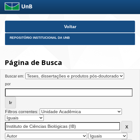
Skip
Voltar
navigation
REPOSITÓRIO INSTITUCIONAL DA UNB
Página de Busca
Buscar em:
por
Filtros correntes: