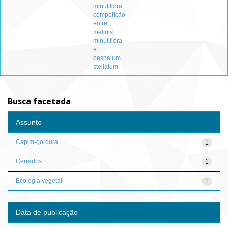
minutiflora :
competição
entre
melinis
minutiflora
e
paspalum
stellatum
Busca facetada
Assunto
Capim-gordura
1
Cerrados
1
Ecologia vegetal
1
Data de publicação