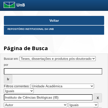
Skip
Voltar
navigation
REPOSITÓRIO INSTITUCIONAL DA UNB
Página de Busca
Buscar em:
por
Filtros correntes: