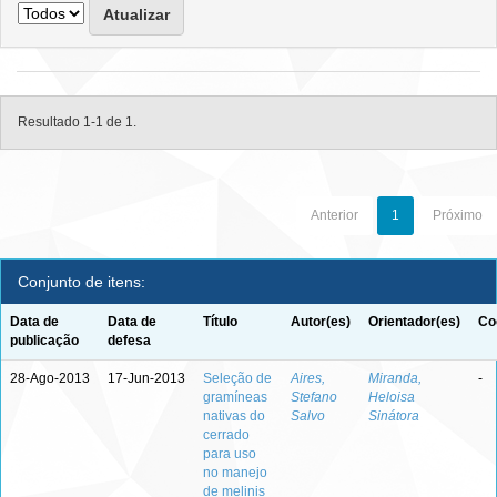
Resultado 1-1 de 1.
Anterior
1
Próximo
Conjunto de itens:
Data de
Data de
Título
Autor(es)
Orientador(es)
Co
publicação
defesa
28-Ago-2013
17-Jun-2013
Seleção de
Aires,
Miranda,
-
gramíneas
Stefano
Heloisa
nativas do
Salvo
Sinátora
cerrado
para uso
no manejo
de melinis