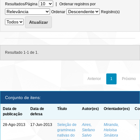
|
Resultados/Página
Ordenar registros por
Ordenar
Registro(s)
Resultado 1-1 de 1.
Anterior
1
Próximo
Conjunto de itens:
Data de
Data de
Título
Autor(es)
Orientador(es)
Co
publicação
defesa
28-Ago-2013
17-Jun-2013
Seleção de
Aires,
Miranda,
-
gramíneas
Stefano
Heloisa
nativas do
Salvo
Sinátora