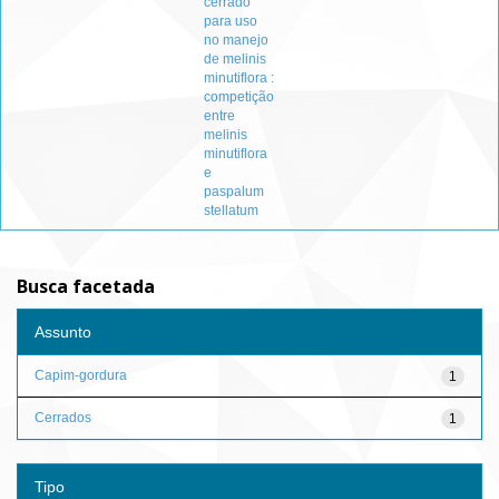
cerrado
para uso
no manejo
de melinis
minutiflora :
competição
entre
melinis
minutiflora
e
paspalum
stellatum
Busca facetada
Assunto
Capim-gordura
1
Cerrados
1
Tipo