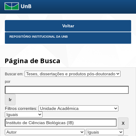
Skip
Voltar
navigation
REPOSITÓRIO INSTITUCIONAL DA UNB
Página de Busca
Buscar em:
por
Filtros correntes: