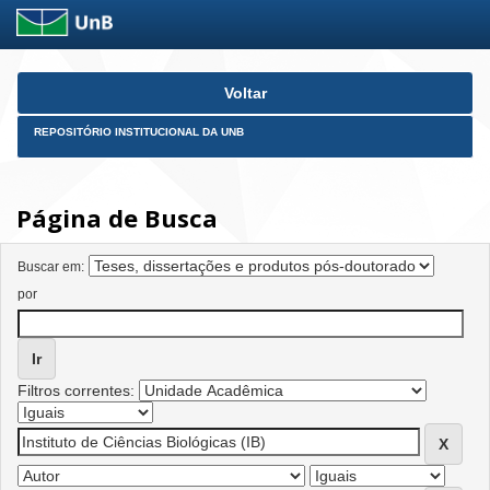
Skip
Voltar
navigation
REPOSITÓRIO INSTITUCIONAL DA UNB
Página de Busca
Buscar em:
por
Filtros correntes: