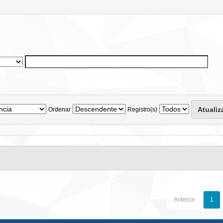
Ordenar
Registro(s)
Anterior
1