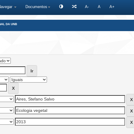
Navegar
Documentos
A-
A
A+
NAL DA UNB