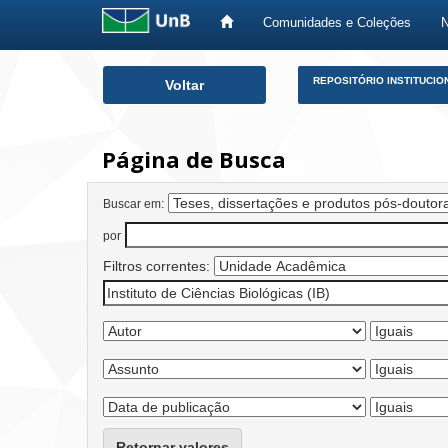
Comunidades e Coleções
Skip
REPOSITÓRIO INSTITUCIO
Voltar
navigation
Página de Busca
Buscar em:
por
Filtros correntes:
Retornar valores