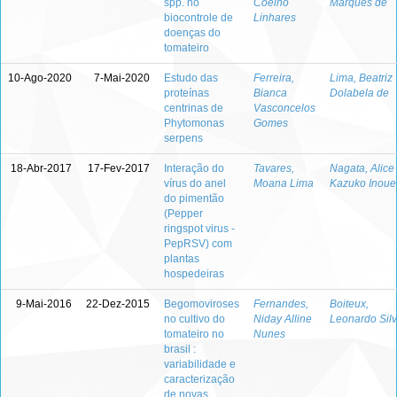
spp. no
Coelho
Marques de
biocontrole de
Linhares
doenças do
tomateiro
10-Ago-2020
7-Mai-2020
Estudo das
Ferreira,
Lima, Beatriz
proteínas
Bianca
Dolabela de
centrinas de
Vasconcelos
Phytomonas
Gomes
serpens
18-Abr-2017
17-Fev-2017
Interação do
Tavares,
Nagata, Alice
vírus do anel
Moana Lima
Kazuko Inoue
do pimentão
(Pepper
ringspot virus -
PepRSV) com
plantas
hospedeiras
9-Mai-2016
22-Dez-2015
Begomoviroses
Fernandes,
Boiteux,
no cultivo do
Niday Alline
Leonardo Sil
tomateiro no
Nunes
brasil :
variabilidade e
caracterização
de novas