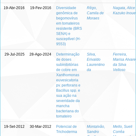
19-Abr-2016
19-Fev-2016
Diversidade
Rêgo,
Nagata, Alice
genômica de
Camila de
Kazuko Inoue
begomovírus
Moraes
em tomateiros
resistente (BRS
SENA) e
susceptível (H-
9553)
29-Jul-2025
28-Ago-2024
Determinação
Silva,
Ferreira,
de doses
Erivaldo
Marisa Alvare
subinibitórias
Laurentino
da Silva
de cobre em
da
Velloso
Xanthomonas
euvesicatoria
pv. perforans e
Bacillus spp. e
sua ação na
severidade da
mancha
bacteriana do
tomateiro
19-Set-2012
30-Mar-2012
Potencial de
Montalvão,
Mello, Sueli
Trichoderma
Sandro
Corrêa