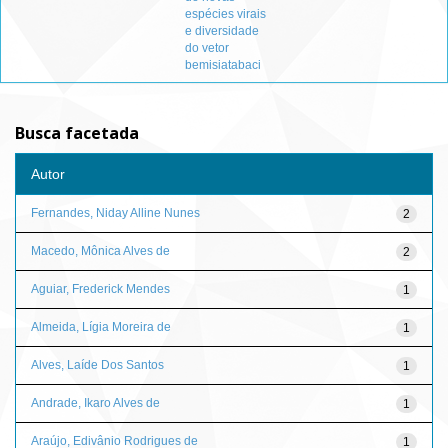
espécies virais
e diversidade
do vetor
bemisiatabaci
Busca facetada
Autor
Fernandes, Niday Alline Nunes
2
Macedo, Mônica Alves de
2
Aguiar, Frederick Mendes
1
Almeida, Lígia Moreira de
1
Alves, Laíde Dos Santos
1
Andrade, Ikaro Alves de
1
Araújo, Edivânio Rodrigues de
1