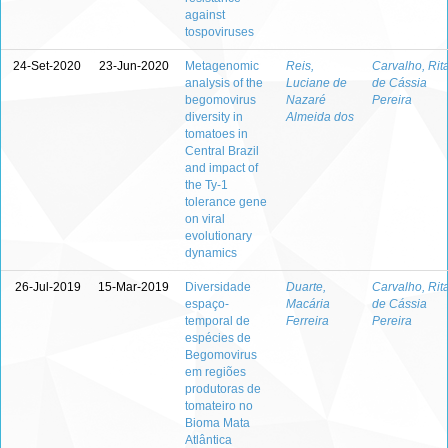
against
tospoviruses
24-Set-2020
23-Jun-2020
Metagenomic
Reis,
Carvalho, Rit
analysis of the
Luciane de
de Cássia
begomovirus
Nazaré
Pereira
diversity in
Almeida dos
tomatoes in
Central Brazil
and impact of
the Ty-1
tolerance gene
on viral
evolutionary
dynamics
26-Jul-2019
15-Mar-2019
Diversidade
Duarte,
Carvalho, Rit
espaço-
Macária
de Cássia
temporal de
Ferreira
Pereira
espécies de
Begomovirus
em regiões
produtoras de
tomateiro no
Bioma Mata
Atlântica