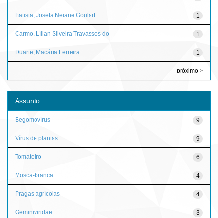
Batista, Josefa Neiane Goulart
1
Carmo, Lílian Silveira Travassos do
1
Duarte, Macária Ferreira
1
próximo >
Assunto
Begomovírus
9
Vírus de plantas
9
Tomateiro
6
Mosca-branca
4
Pragas agrícolas
4
Geminiviridae
3