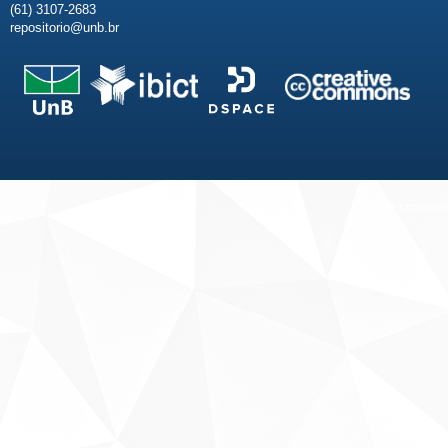
(61) 3107-2683
repositorio@unb.br
Fale conosco
Sobre