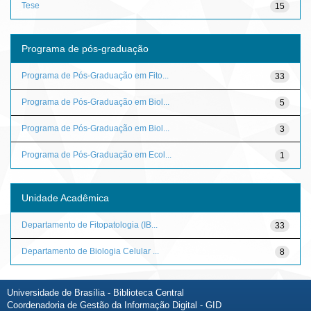
Tese
15
Programa de pós-graduação
Programa de Pós-Graduação em Fito...
33
Programa de Pós-Graduação em Biol...
5
Programa de Pós-Graduação em Biol...
3
Programa de Pós-Graduação em Ecol...
1
Unidade Acadêmica
Departamento de Fitopatologia (IB...
33
Departamento de Biologia Celular ...
8
Universidade de Brasília - Biblioteca Central
Coordenadoria de Gestão da Informação Digital - GID