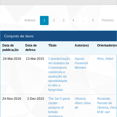
Anterior
1
2
3
4
...
5
Próximo
Conjunto de itens:
Data de
Data de
Título
Autor(es)
Orientador(e
publicação
defesa
24-Mai-2016
13-Mai-2015
Caracterização
Aguiar,
Reis, Ailton
de isolados de
Frederick
Corynespora
Mendes
cassiicola e
avaliação da
sensibilidade
in vitro a
fungicidas
24-Nov-2016
2-Dez-2015
The Sw-5 gene
Oliveira,
Resende,
cluster :
Athos Silva
Renato de
analysis of
de
Oliveira
;
Oers
tomato
M.M. van
resistance