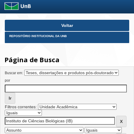
Skip
Voltar
navigation
REPOSITÓRIO INSTITUCIONAL DA UNB
Página de Busca
Buscar em:
por
Filtros correntes: