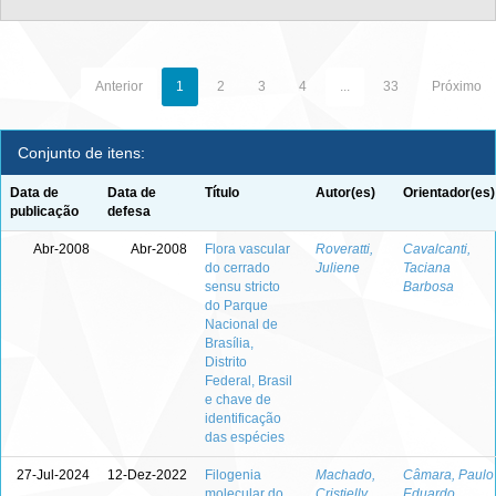
Anterior
1
2
3
4
...
33
Próximo
Conjunto de itens:
Data de
Data de
Título
Autor(es)
Orientador(es)
publicação
defesa
Abr-2008
Abr-2008
Flora vascular
Roveratti,
Cavalcanti,
do cerrado
Juliene
Taciana
sensu stricto
Barbosa
do Parque
Nacional de
Brasília,
Distrito
Federal, Brasil
e chave de
identificação
das espécies
27-Jul-2024
12-Dez-2022
Filogenia
Machado,
Câmara, Paulo
molecular do
Cristielly
Eduardo