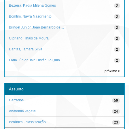
Bezerra, Kadja Milena Gomes
2
Bomfim, Nayra Nascimento
2
Bringel Júnior, João Bernardo de ...
2
Cipriano, Thaís de Moura
2
Dantas, Tamara Silva
2
Faria Júnior, Jair Eustáquio Quin...
2
próximo >
Assunto
Cerrados
59
Anatomia vegetal
24
Botânica - classificação
23