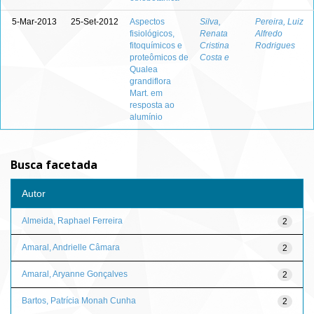
5-Mar-2013
25-Set-2012
Aspectos
Silva,
Pereira, Luiz
fisiológicos,
Renata
Alfredo
fitoquímicos e
Cristina
Rodrigues
proteômicos de
Costa e
Qualea
grandiflora
Mart. em
resposta ao
alumínio
Busca facetada
Autor
Almeida, Raphael Ferreira
2
Amaral, Andrielle Câmara
2
Amaral, Aryanne Gonçalves
2
Bartos, Patrícia Monah Cunha
2