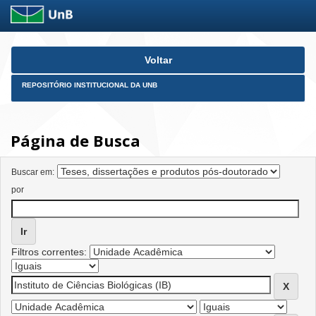
Skip
Voltar
navigation
REPOSITÓRIO INSTITUCIONAL DA UNB
Página de Busca
Buscar em:
por
Filtros correntes: