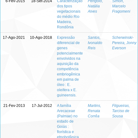
6-Fev-2015
18-Set-2014
Caracterização
Perigolo,
Simon,
dos tipos
Natália
Marcelo
vegetacionais
Alves
Fragomeni
do médio Rio
Madeira,
Rondônia
17-Ago-2021
10-Ago-2018
Expressão
Santos,
Scherwinski-
diferencial de
Ivonaldo
Pereira, Jonny
genes
Reis
Everson
potencialmente
envolvidos na
aquisição da
competência
embriogênica
em palma de
óleo : E.
oleifera x E.
guineensis.
21-Fev-2013
17-Jul-2012
A família
Martins,
Filgueiras,
Arecaceae
Renata
Tarciso de
(Palmae) no
Corrêa
Sousa
estado de
Goiás :
florística e
etnobotânica