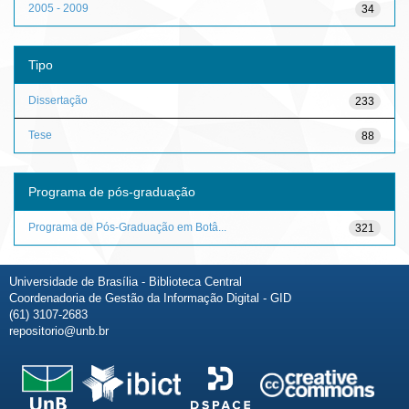
2005 - 2009
34
Tipo
Dissertação
233
Tese
88
Programa de pós-graduação
Programa de Pós-Graduação em Botâ...
321
Universidade de Brasília - Biblioteca Central
Coordenadoria de Gestão da Informação Digital - GID
(61) 3107-2683
repositorio@unb.br