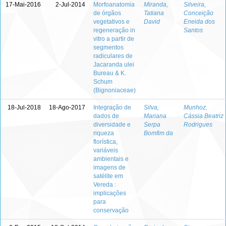
17-Mai-2016
2-Jul-2014
Morfoanatomia
Miranda,
Silveira,
de órgãos
Tatiana
Conceição
vegetativos e
David
Eneida dos
regeneração in
Santos
vitro a partir de
segmentos
radiculares de
Jacaranda ulei
Bureau & K.
Schum
(Bignoniaceae)
18-Jul-2018
18-Ago-2017
Integração de
Silva,
Munhoz,
dados de
Mariana
Cássia Beatriz
diversidade e
Serpa
Rodrigues
riqueza
Bomfim da
florística,
variáveis
ambientais e
imagens de
satélite em
Vereda :
implicações
para
conservação