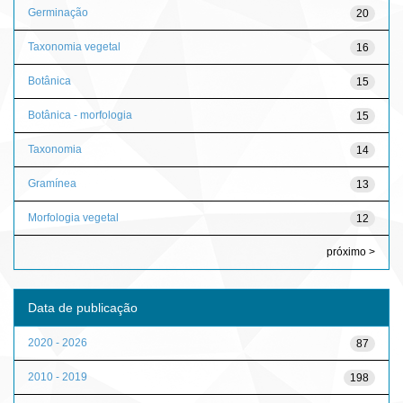
Germinação
20
Taxonomia vegetal
16
Botânica
15
Botânica - morfologia
15
Taxonomia
14
Gramínea
13
Morfologia vegetal
12
próximo >
Data de publicação
2020 - 2026
87
2010 - 2019
198