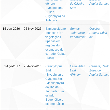
gênero
de Oliveira
Aguiar Saraiva
Hymenoloma
Silva
Dusén
(Bryophyta) na
Antártica
15-Jun-2026
25-Nov-2025
Bambusoideae
Gomes,
Oliveira,
(poaceae) de
João Victor
Regina Célia
vegetações
Vendramini
de
ripárias em
regiões do
ecomuseu do
cerrado (Goiás,
Brasil)
3-Ago-2017
25-Nov-2016
Campylopus
Faria, Allan
Câmara, Paulo
Brid.
Laid
Eduardo
(Bryophyta) e
Alkimim
Aguiar Saraiva
Cyathea Sm.
(Monilophyta)
da Ilha da
Trindade : um
estudo
filogenético e
biogeográfico