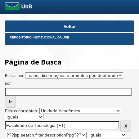
Skip
Voltar
navigation
REPOSITÓRIO INSTITUCIONAL DA UNB
Página de Busca
Buscar em:
por
Filtros correntes: