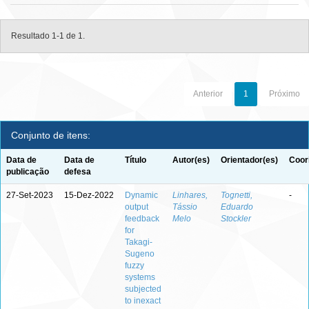
Resultado 1-1 de 1.
Anterior
1
Próximo
Conjunto de itens:
Data de
Data de
Título
Autor(es)
Orientador(es)
Coor
publicação
defesa
27-Set-2023
15-Dez-2022
Dynamic
Linhares,
Tognetti,
-
output
Tássio
Eduardo
feedback
Melo
Stockler
for
Takagi-
Sugeno
fuzzy
systems
subjected
to inexact