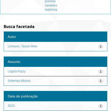
premise
variables
matching
Busca facetada
Autor
Linhares, Tássio Melo
1
Assunto
Lógica Fuzzy
1
Sistemas difusos
1
Data de publicação
2023
1