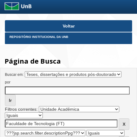
Skip
Voltar
navigation
REPOSITÓRIO INSTITUCIONAL DA UNB
Página de Busca
Buscar em:
por
Filtros correntes: