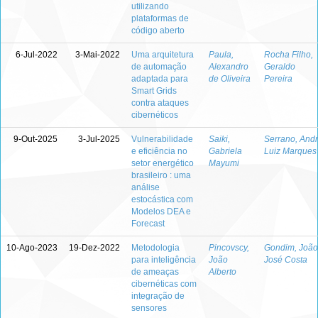
utilizando
plataformas de
código aberto
6-Jul-2022
3-Mai-2022
Uma arquitetura
Paula,
Rocha Filho,
de automação
Alexandro
Geraldo
adaptada para
de Oliveira
Pereira
Smart Grids
contra ataques
cibernéticos
9-Out-2025
3-Jul-2025
Vulnerabilidade
Saiki,
Serrano, And
e eficiência no
Gabriela
Luiz Marques
setor energético
Mayumi
brasileiro : uma
análise
estocástica com
Modelos DEA e
Forecast
10-Ago-2023
19-Dez-2022
Metodologia
Pincovscy,
Gondim, João
para inteligência
João
José Costa
de ameaças
Alberto
cibernéticas com
integração de
sensores