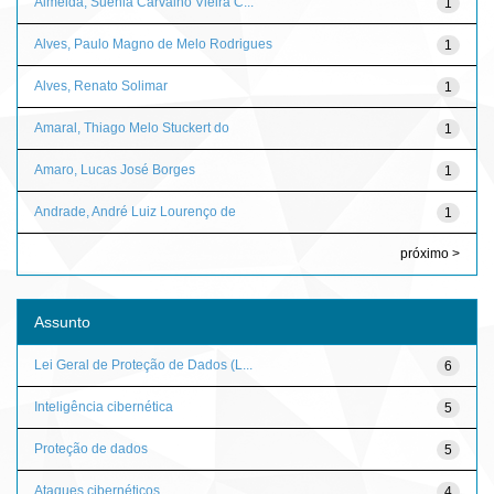
Almeida, Suênia Carvalho Vieira C...
1
Alves, Paulo Magno de Melo Rodrigues
1
Alves, Renato Solimar
1
Amaral, Thiago Melo Stuckert do
1
Amaro, Lucas José Borges
1
Andrade, André Luiz Lourenço de
1
próximo >
Assunto
Lei Geral de Proteção de Dados (L...
6
Inteligência cibernética
5
Proteção de dados
5
Ataques cibernéticos
4