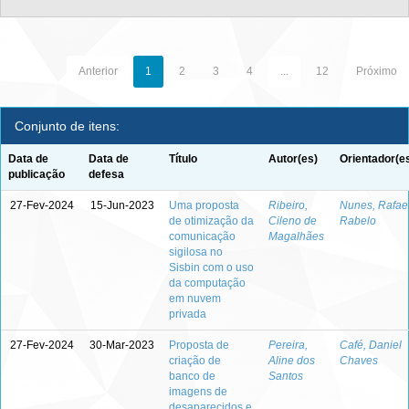
Anterior
1
2
3
4
...
12
Próximo
Conjunto de itens:
Data de
Data de
Título
Autor(es)
Orientador(e
publicação
defesa
27-Fev-2024
15-Jun-2023
Uma proposta
Ribeiro,
Nunes, Rafae
de otimização da
Cileno de
Rabelo
comunicação
Magalhães
sigilosa no
Sisbin com o uso
da computação
em nuvem
privada
27-Fev-2024
30-Mar-2023
Proposta de
Pereira,
Café, Daniel
criação de
Aline dos
Chaves
banco de
Santos
imagens de
desaparecidos e