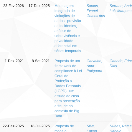
23-Fev-2026
17-Dez-2025
Modelagem
Santos,
Serrano, And
integrada de
Evanei
Luiz Marques
violações de
Gomes dos
dados : previsão
de incidentes,
análise de
sobrevivência e
privacidade
diferencial em
séries temporais
1-Dez-2021
8-Set-2021
Proposta de um
Carvalho,
Canedo, Edn
framework de
Artur
Dias
compliance à Lei
Potiguara
Geral de
Proteção a
Dados Pessoais
(LGPD) : um
estudo de caso
para prevenção
a fraude no
contexto de Big
Data
22-Dez-2025
18-Jul-2025
Proposta de
Silva,
Nunes, Rafae
modelo
Edvan
Rabelo