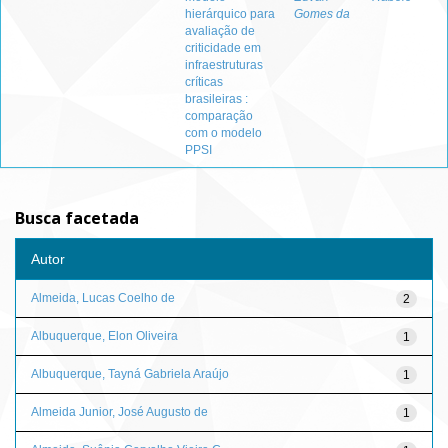
hierárquico para
Gomes da
avaliação de
criticidade em
infraestruturas
críticas
brasileiras :
comparação
com o modelo
PPSI
Busca facetada
Autor
Almeida, Lucas Coelho de
2
Albuquerque, Elon Oliveira
1
Albuquerque, Tayná Gabriela Araújo
1
Almeida Junior, José Augusto de
1