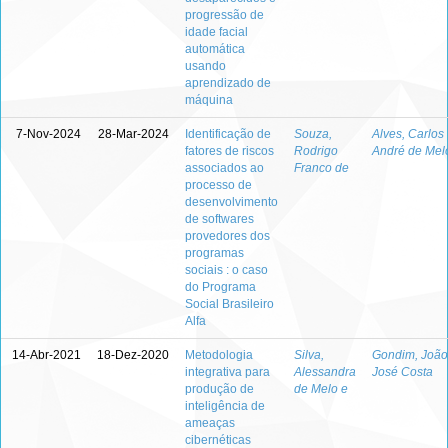
progressão de
idade facial
automática
usando
aprendizado de
máquina
7-Nov-2024
28-Mar-2024
Identificação de
Souza,
Alves, Carlos
fatores de riscos
Rodrigo
André de Mel
associados ao
Franco de
processo de
desenvolvimento
de softwares
provedores dos
programas
sociais : o caso
do Programa
Social Brasileiro
Alfa
14-Abr-2021
18-Dez-2020
Metodologia
Silva,
Gondim, João
integrativa para
Alessandra
José Costa
produção de
de Melo e
inteligência de
ameaças
cibernéticas