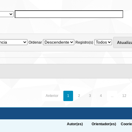
Ordenar
Registro(s)
Anterior
1
2
3
4
...
12
Autor(es)
Orientador(es)
Coorie