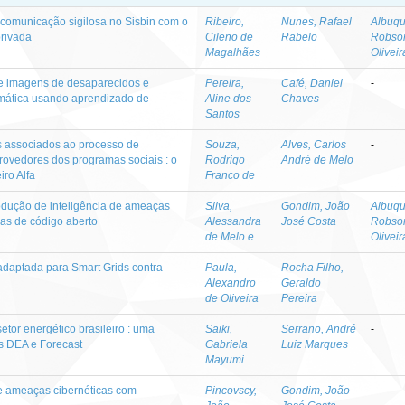
comunicação sigilosa no Sisbin com o
Ribeiro,
Nunes, Rafael
Albuqu
rivada
Cileno de
Rabelo
Robso
Magalhães
Oliveir
de imagens de desaparecidos e
Pereira,
Café, Daniel
-
omática usando aprendizado de
Aline dos
Chaves
Santos
cos associados ao processo de
Souza,
Alves, Carlos
-
rovedores dos programas sociais : o
Rodrigo
André de Melo
iro Alfa
Franco de
rodução de inteligência de ameaças
Silva,
Gondim, João
Albuqu
mas de código aberto
Alessandra
José Costa
Robso
de Melo e
Oliveir
daptada para Smart Grids contra
Paula,
Rocha Filho,
-
Alexandro
Geraldo
de Oliveira
Pereira
setor energético brasileiro : uma
Saiki,
Serrano, André
-
s DEA e Forecast
Gabriela
Luiz Marques
Mayumi
de ameaças cibernéticas com
Pincovscy,
Gondim, João
-