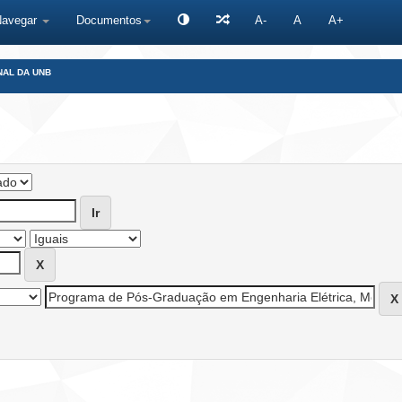
Navegar
Documentos
A-
A
A+
NAL DA UNB