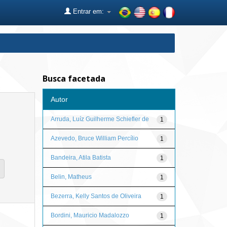
Entrar em:
Busca facetada
Autor
Arruda, Luíz Guilherme Schiefler de
1
Azevedo, Bruce William Percílio
1
Bandeira, Atila Batista
1
Belin, Matheus
1
Bezerra, Kelly Santos de Oliveira
1
Bordini, Mauricio Madalozzo
1