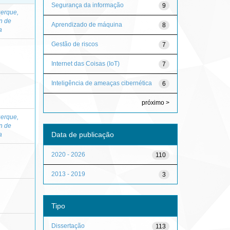
Segurança da informação
9
erque,
n de
Aprendizado de máquina
8
a
Gestão de riscos
7
Internet das Coisas (IoT)
7
Inteligência de ameaças cibernética
6
próximo >
erque,
n de
Data de publicação
a
2020 - 2026
110
2013 - 2019
3
Tipo
Dissertação
113