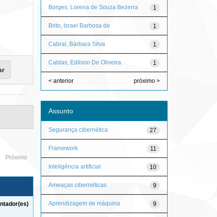
Borges, Lorena de Souza Bezerra
1
Brito, Israel Barbosa de
1
Cabral, Bárbara Silva
1
Caldas, Edilson De Oliveira
1
< anterior
próximo >
Assunto
Segurança cibernética
27
Framework
11
Próximo
Inteligência artificial
10
Ameaças cibernéticas
9
Aprendizagem de máquina
9
ntador(es)