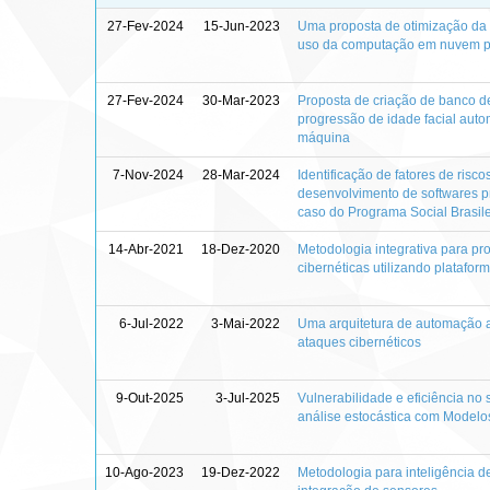
27-Fev-2024
15-Jun-2023
Uma proposta de otimização da 
uso da computação em nuvem p
27-Fev-2024
30-Mar-2023
Proposta de criação de banco 
progressão de idade facial aut
máquina
7-Nov-2024
28-Mar-2024
Identificação de fatores de ris
desenvolvimento de softwares p
caso do Programa Social Brasile
14-Abr-2021
18-Dez-2020
Metodologia integrativa para p
cibernéticas utilizando platafor
6-Jul-2022
3-Mai-2022
Uma arquitetura de automação a
ataques cibernéticos
9-Out-2025
3-Jul-2025
Vulnerabilidade e eficiência no 
análise estocástica com Modelo
10-Ago-2023
19-Dez-2022
Metodologia para inteligência 