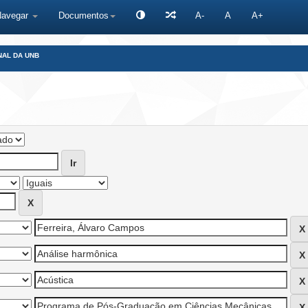
Navegar
Documentos
A-
A
A+
NAL DA UNB