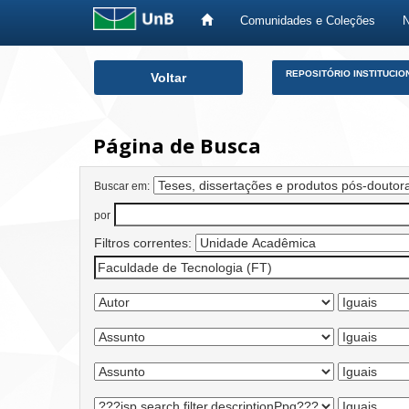
Comunidades e Coleções
Skip
REPOSITÓRIO INSTITUCIO
Voltar
navigation
Página de Busca
Buscar em:
por
Filtros correntes: