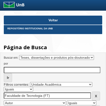
Skip
Voltar
navigation
REPOSITÓRIO INSTITUCIONAL DA UNB
Página de Busca
Buscar em:
por
Filtros correntes: