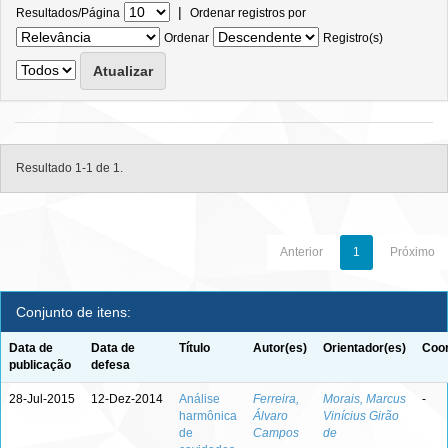
|
Resultados/Página
Ordenar registros por
Ordenar
Registro(s)
Resultado 1-1 de 1.
Anterior
1
Próximo
Conjunto de itens:
Data de
Data de
Título
Autor(es)
Orientador(es)
Coor
publicação
defesa
28-Jul-2015
12-Dez-2014
Análise
Ferreira,
Morais, Marcus
-
harmônica
Álvaro
Vinícius Girão
de
Campos
de