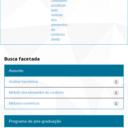
cavidades
acústicas
pelo
método
dos
elementos
de
contorno
direto
Busca facetada
Assunto
Análise harmônica
1
Método dos elementos de contorno
1
Métodos numéricos
1
Programa de pós-graduação