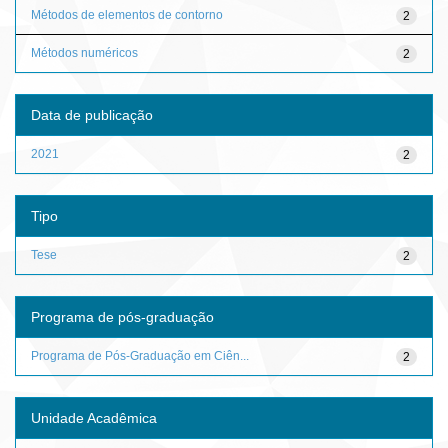
Métodos de elementos de contorno
2
Métodos numéricos
2
Data de publicação
2021
2
Tipo
Tese
2
Programa de pós-graduação
Programa de Pós-Graduação em Ciên...
2
Unidade Acadêmica