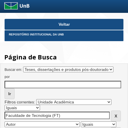
Skip
Voltar
navigation
REPOSITÓRIO INSTITUCIONAL DA UNB
Página de Busca
Buscar em:
por
Filtros correntes: