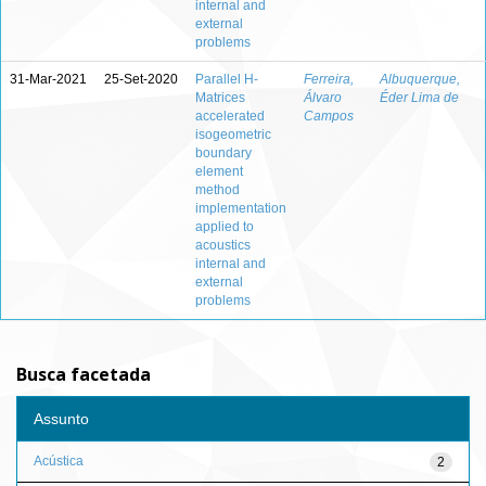
internal and
external
problems
31-Mar-2021
25-Set-2020
Parallel H-
Ferreira,
Albuquerque,
Matrices
Álvaro
Éder Lima de
accelerated
Campos
isogeometric
boundary
element
method
implementation
applied to
acoustics
internal and
external
problems
Busca facetada
Assunto
Acústica
2