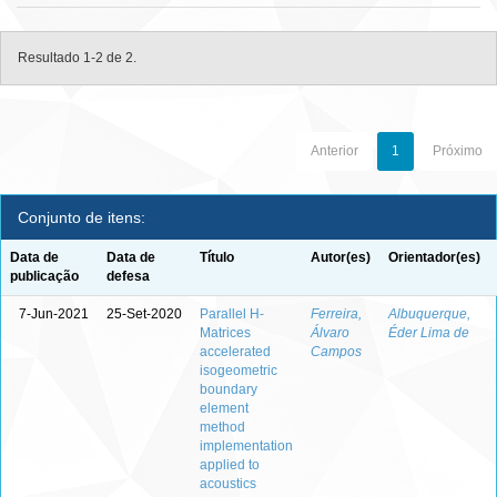
Resultado 1-2 de 2.
Anterior
1
Próximo
Conjunto de itens:
Data de
Data de
Título
Autor(es)
Orientador(es)
publicação
defesa
7-Jun-2021
25-Set-2020
Parallel H-
Ferreira,
Albuquerque,
Matrices
Álvaro
Éder Lima de
accelerated
Campos
isogeometric
boundary
element
method
implementation
applied to
acoustics