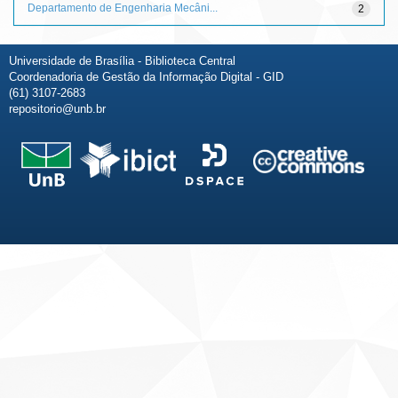
Departamento de Engenharia Mecâni...
2
Universidade de Brasília - Biblioteca Central
Coordenadoria de Gestão da Informação Digital - GID
(61) 3107-2683
repositorio@unb.br
Fale conosco
Sobre