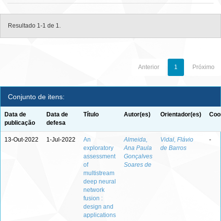
Resultado 1-1 de 1.
Anterior
1
Próximo
Conjunto de itens:
Data de
Data de
Título
Autor(es)
Orientador(es)
Coo
publicação
defesa
13-Out-2022
1-Jul-2022
An
Almeida,
Vidal, Flávio
-
exploratory
Ana Paula
de Barros
assessment
Gonçalves
of
Soares de
multistream
deep neural
network
fusion :
design and
applications