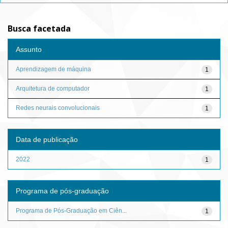
Busca facetada
Assunto
Aprendizagem de máquina
1
Arquitetura de computador
1
Redes neurais convolucionais
1
Data de publicação
2022
1
Programa de pós-graduação
Programa de Pós-Graduação em Ciên...
1