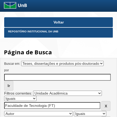
Skip
Voltar
navigation
REPOSITÓRIO INSTITUCIONAL DA UNB
Página de Busca
Buscar em:
por
Filtros correntes: