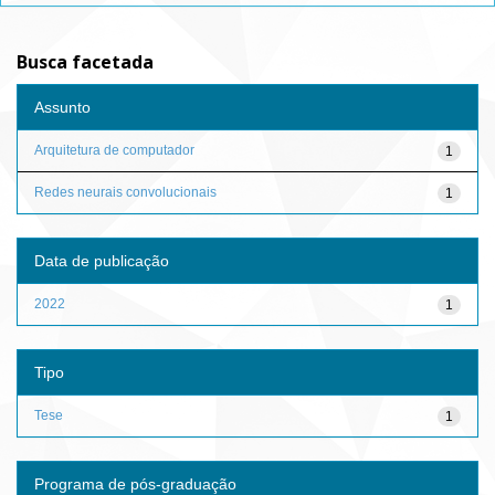
Busca facetada
Assunto
Arquitetura de computador
1
Redes neurais convolucionais
1
Data de publicação
2022
1
Tipo
Tese
1
Programa de pós-graduação