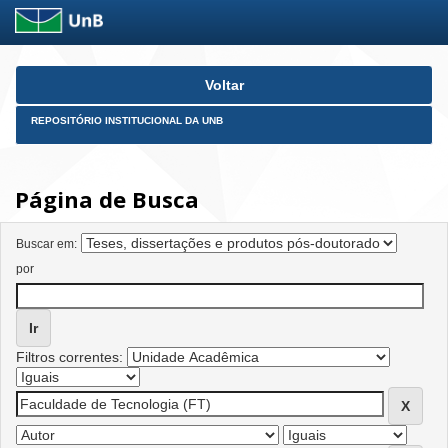
Skip
Voltar
navigation
REPOSITÓRIO INSTITUCIONAL DA UNB
Página de Busca
Buscar em:
por
Filtros correntes: