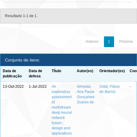
Resultado 1-1 de 1.
Anterior
1
Próximo
Conjunto de itens:
Data de
Data de
Título
Autor(es)
Orientador(es)
Coo
publicação
defesa
13-Out-2022
1-Jul-2022
An
Almeida,
Vidal, Flávio
-
exploratory
Ana Paula
de Barros
assessment
Gonçalves
of
Soares de
multistream
deep neural
network
fusion :
design and
applications