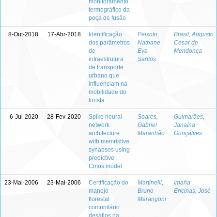
monitoramento
termográfico da
poça de fusão
8-Out-2018
17-Abr-2018
Identificação
Peixoto,
Brasil, Augusto
dos parâmetros
Nathane
César de
de
Eva
Mendonça
infraestrutura
Santos
de transporte
urbano que
influenciam na
mobilidade do
turista
6-Jul-2020
28-Fev-2020
Spike neural
Soares,
Guimarães,
network
Gabriel
Janaína
architecture
Maranhão
Gonçalves
with memristive
synapses using
predictive
Cmos model
23-Mai-2006
23-Mai-2006
Certificação do
Martinelli,
Imaña
manejo
Bruno
Encinas, José
florestal
Marangoni
comunitário :
desafios na