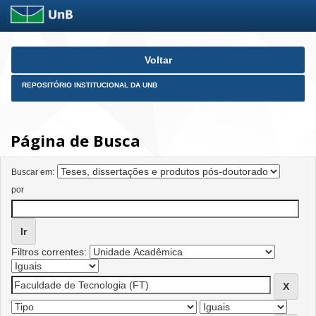
Skip
Voltar
navigation
REPOSITÓRIO INSTITUCIONAL DA UNB
Página de Busca
Buscar em:
por
Filtros correntes: