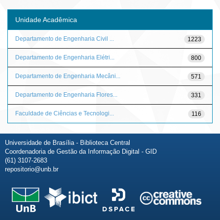
Unidade Acadêmica
Departamento de Engenharia Civil ...
1223
Departamento de Engenharia Elétri...
800
Departamento de Engenharia Mecâni...
571
Departamento de Engenharia Flores...
331
Faculdade de Ciências e Tecnologi...
116
Universidade de Brasília - Biblioteca Central
Coordenadoria de Gestão da Informação Digital - GID
(61) 3107-2683
repositorio@unb.br