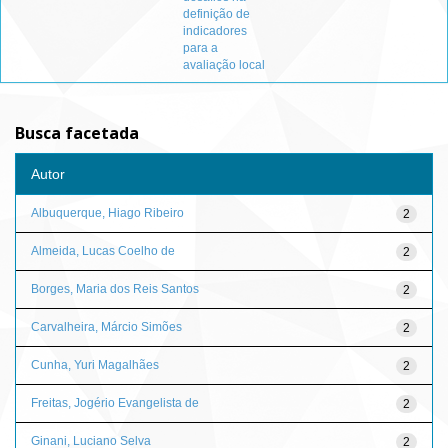
definição de
indicadores
para a
avaliação local
Busca facetada
Autor
Albuquerque, Hiago Ribeiro
2
Almeida, Lucas Coelho de
2
Borges, Maria dos Reis Santos
2
Carvalheira, Márcio Simões
2
Cunha, Yuri Magalhães
2
Freitas, Jogério Evangelista de
2
Ginani, Luciano Selva
2