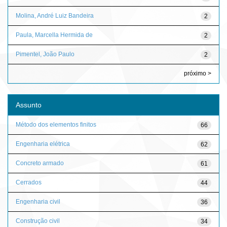
Molina, André Luiz Bandeira
2
Paula, Marcella Hermida de
2
Pimentel, João Paulo
2
próximo >
Assunto
Método dos elementos finitos
66
Engenharia elétrica
62
Concreto armado
61
Cerrados
44
Engenharia civil
36
Construção civil
34