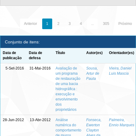
Anterior
1
2
3
4
...
305
Próximo
Conjunto de itens:
Data de
Data de
Título
Autor(es)
Orientador(es)
publicação
defesa
5-Set-2016
31-Mai-2016
Avaliação de
Sousa,
Vieira, Daniel
um programa
Artur de
Luis Mascia
de restauração
Paula
de uma bacia
hidrográfica :
execução e
envolvimento
dos
proprietários
28-Jun-2012
13-Abr-2012
Análise
Fonseca,
Palmeira,
numérica do
Ewerton
Ennio Marques
comportamento
Clayton
de muros
Alves da