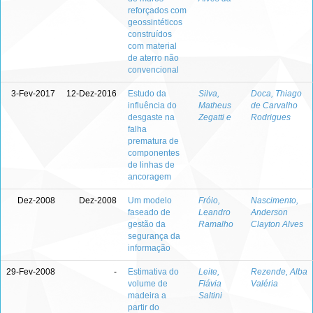
reforçados com
geossintéticos
construídos
com material
de aterro não
convencional
3-Fev-2017
12-Dez-2016
Estudo da
Silva,
Doca, Thiago
influência do
Matheus
de Carvalho
desgaste na
Zegatti e
Rodrigues
falha
prematura de
componentes
de linhas de
ancoragem
Dez-2008
Dez-2008
Um modelo
Fróio,
Nascimento,
faseado de
Leandro
Anderson
gestão da
Ramalho
Clayton Alves
segurança da
informação
29-Fev-2008
-
Estimativa do
Leite,
Rezende, Alba
volume de
Flávia
Valéria
madeira a
Saltini
partir do