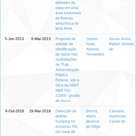
diâmetro da
cepa em uma
área explorada
de floresta
amazônica de
terra firme
5-Jun-2013
6-Mar-2013
Proposta de
Soares
Sousa Júnior,
artefato de
Netto,
Rafael Timóteo
identificação
Antonio
de
de riscos nas
Fernandes
contratações
de TI da
Administração
Pública
Federal, sob a
ótica da ABNT
NBR ISO
31000 : gestão
de riscos
9-Out-2018
29-Mar-2018
Detecção do
Barros,
Carvalho,
defeito
Maíra
Guilherme
humping no
Bezerra
Caribé de
processo TIG
do Rêgo
por meio de