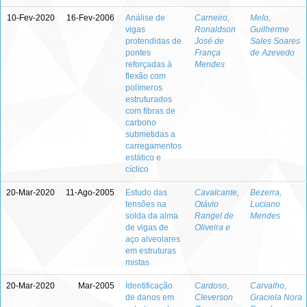
10-Fev-2020
16-Fev-2006
Análise de
Carneiro,
Melo,
vigas
Ronaldson
Guilherme
protendidas de
José de
Sales Soares
pontes
França
de Azevedo
reforçadas à
Mendes
flexão com
polímeros
estruturados
com fibras de
carbono
submetidas a
carregamentos
estático e
cíclico
20-Mar-2020
11-Ago-2005
Estudo das
Cavalcante,
Bezerra,
tensões na
Otávio
Luciano
solda da alma
Rangel de
Mendes
de vigas de
Oliveira e
aço alveolares
em estruturas
mistas
20-Mar-2020
Mar-2005
Identificação
Cardoso,
Carvalho,
de danos em
Cleverson
Graciela Nora