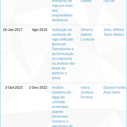
estruturas de
Gomes
Doz de
viga por meio
das
propriedades
dinâmicas
16-Jan-2017
Ago-2016
Aplicação do
Oliveira,
Silva, William
elemento de
Gabriel
Taylor Matias
viga unificado
Costa de
Bernoulli-
Timoshenko e
da formulação
co-rotacional
na análise não-
linear de
pórticos e
arcos
3-Out-2023
2-Dez-2022
Análise
Vieira,
Durand Farfán,
numérica de
Jordana
Raúl Darío
vigas de
Ferreira
concreto
protendido
usando
elementos
coesivos e
elementos de