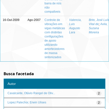
barra de nós
não
compatíveis
16-Out-2009
Ago-2007
Controle de
Valencia,
Brito, José Luís
vibrações em
Luis
Vital de
;
Avila,
vigas metálicas
Augusto
Suzana
com distintas
Lara
Moreira
configurações
de apoio
utilizando
amortecedores
de massa
sintonizados
Busca facetada
Autor
Cavalcante, Otávio Rangel de Oliv...
2
Lopez Palechor, Erwin Ulises
2