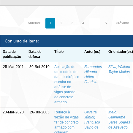
Anterior
1
2
3
4
...
5
Próximo
Conjunto de itens:
Data de
Data de
Título
Autor(es)
Orientador(es)
publicação
defesa
25-Mar-2011
30-Set-2010
Aplicação de
Fernandes,
Silva, William
um modelo de
Hileana
Taylor Matias
dano isotrópico
Hélen
escalar na
Fabrício
análise de
vigas parede
de concreto
armado
20-Mar-2020
26-Jul-2005
Reforço à
Oliveira
Melo,
flexão de vigas
Júnior,
Guilherme
“T” de concreto
Francisco
Sales Soares
armado com
Sávio de
de Azevedo
colagem