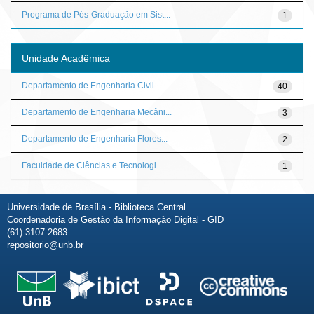
Programa de Pós-Graduação em Sist...
1
Unidade Acadêmica
Departamento de Engenharia Civil ...
40
Departamento de Engenharia Mecâni...
3
Departamento de Engenharia Flores...
2
Faculdade de Ciências e Tecnologi...
1
Universidade de Brasília - Biblioteca Central
Coordenadoria de Gestão da Informação Digital - GID
(61) 3107-2683
repositorio@unb.br