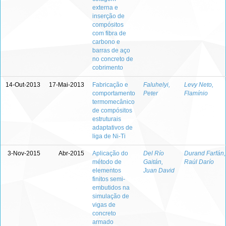
externa e
inserção de
compósitos
com fibra de
carbono e
barras de aço
no concreto de
cobrimento
14-Out-2013
17-Mai-2013
Fabricação e
Faluhelyi,
Levy Neto,
comportamento
Peter
Flamínio
termomecânico
de compósitos
estruturais
adaptativos de
liga de Ni-Ti
3-Nov-2015
Abr-2015
Aplicação do
Del Río
Durand Farfán,
método de
Gaitán,
Raúl Darío
elementos
Juan David
finitos semi-
embutidos na
simulação de
vigas de
concreto
armado