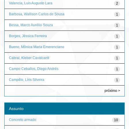
Valencia, Luis Augusto Lara
2
Barbosa, Wallison Carlos de Sousa
1
Bessa, Marco Aurélio Souza
1
Borges, Jéssica Ferreira
1
Bueno, Mônica Maria Emerenciano
1
Cabral, Kleber Cavalcanti
1
Campo Ceballos, Diego Andrés
1
Campêlo, Líris Silveira
1
próximo >
Assunto
Concreto armado
10