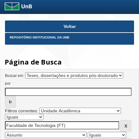
Skip
Voltar
navigation
REPOSITÓRIO INSTITUCIONAL DA UNB
Página de Busca
Buscar em:
por
Filtros correntes: