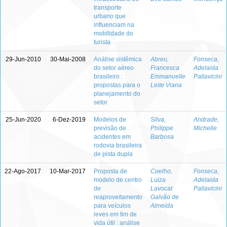
transporte
urbano que
influenciam na
mobilidade do
turista
29-Jun-2010
30-Mai-2008
Análise sistêmica
Abreu,
Fonseca,
do setor aéreo
Francesca
Adelaida
brasileiro :
Emmanuelle
Pallavicini
propostas para o
Leite Viana
planejamento do
setor
25-Jun-2020
6-Dez-2019
Modelos de
Silva,
Andrade,
previsão de
Philippe
Michelle
acidentes em
Barbosa
rodovia brasileira
de pista dupla
22-Ago-2017
10-Mar-2017
Proposta de
Coelho,
Fonseca,
modelo de centro
Luiza
Adelaida
de
Lavocat
Pallavicini
reaproveitamento
Galvão de
para veículos
Almeida
leves em fim de
vida útil : análise