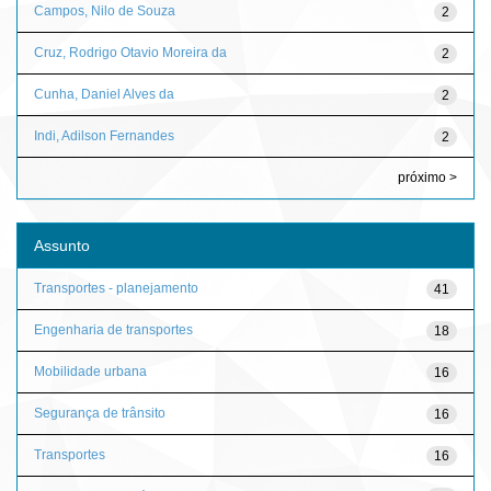
Campos, Nilo de Souza
2
Cruz, Rodrigo Otavio Moreira da
2
Cunha, Daniel Alves da
2
Indi, Adilson Fernandes
2
próximo >
Assunto
Transportes - planejamento
41
Engenharia de transportes
18
Mobilidade urbana
16
Segurança de trânsito
16
Transportes
16