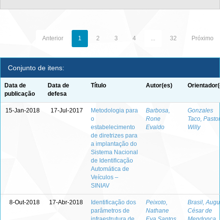
Anterior
1
2
3
4
...
32
Próximo
Conjunto de itens:
Data de
Data de
Título
Autor(es)
Orientador(
publicação
defesa
15-Jan-2018
17-Jul-2017
Metodologia para
Barbosa,
Gonzales
o
Rone
Taco, Pasto
estabelecimento
Evaldo
Willy
de diretrizes para
a implantação do
Sistema Nacional
de Identificação
Automática de
Veículos –
SINIAV
8-Out-2018
17-Abr-2018
Identificação dos
Peixoto,
Brasil, Augu
parâmetros de
Nathane
César de
infraestrutura de
Eva Santos
Mendonça