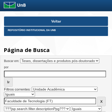
Skip
Voltar
navigation
REPOSITÓRIO INSTITUCIONAL DA UNB
Página de Busca
Buscar em:
por
Filtros correntes: