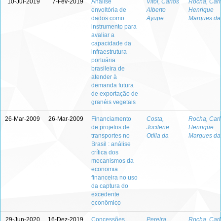
10-Jul-2019
7-Fev-2019
Análise
Vitoi, Carlos
Rocha, Carl
envoltória de
Alberto
Henrique
dados como
Ayupe
Marques da
instrumento para
avaliar a
capacidade da
infraestrutura
portuária
brasileira de
atender à
demanda futura
de exportação de
granéis vegetais
26-Mar-2009
26-Mar-2009
Financiamento
Costa,
Rocha, Carl
de projetos de
Jocilene
Henrique
transportes no
Otília da
Marques da
Brasil : análise
crítica dos
mecanismos da
economia
financeira no uso
da captura do
excedente
econômico
29-Jun-2020
16-Dez-2019
Concessões
Pereira,
Rocha, Carl