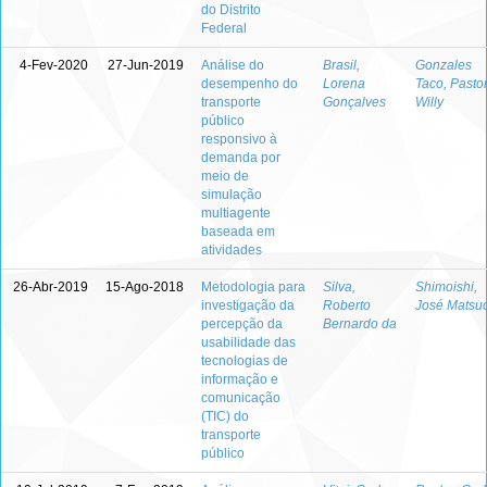
do Distrito
Federal
4-Fev-2020
27-Jun-2019
Análise do
Brasil,
Gonzales
desempenho do
Lorena
Taco, Pasto
transporte
Gonçalves
Willy
público
responsivo à
demanda por
meio de
simulação
multiagente
baseada em
atividades
26-Abr-2019
15-Ago-2018
Metodologia para
Silva,
Shimoishi,
investigação da
Roberto
José Matsu
percepção da
Bernardo da
usabilidade das
tecnologias de
informação e
comunicação
(TIC) do
transporte
público