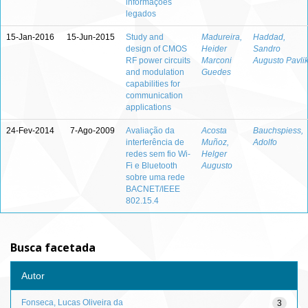
informações
legados
15-Jan-2016
15-Jun-2015
Study and
Madureira,
Haddad,
design of CMOS
Heider
Sandro
RF power circuits
Marconi
Augusto Pavli
and modulation
Guedes
capabilities for
communication
applications
24-Fev-2014
7-Ago-2009
Avaliação da
Acosta
Bauchspiess,
interferência de
Muñoz,
Adolfo
redes sem fio Wi-
Helger
Fi e Bluetooth
Augusto
sobre uma rede
BACNET/IEEE
802.15.4
Busca facetada
Autor
Fonseca, Lucas Oliveira da
3