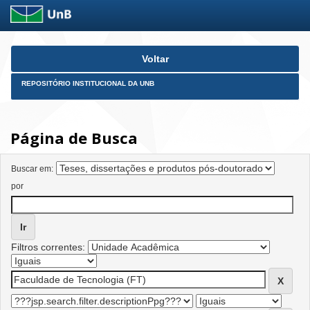
Skip
Voltar
navigation
REPOSITÓRIO INSTITUCIONAL DA UNB
Página de Busca
Buscar em:
por
Filtros correntes: