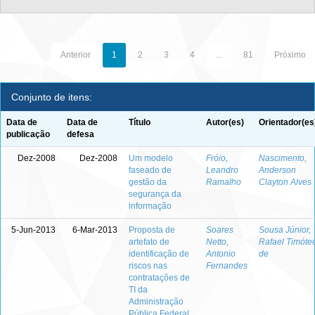
Anterior
1
2
3
4
...
81
Próximo
Conjunto de itens:
Data de
Data de
Título
Autor(es)
Orientador(es
publicação
defesa
Dez-2008
Dez-2008
Um modelo
Fróio,
Nascimento,
faseado de
Leandro
Anderson
gestão da
Ramalho
Clayton Alves
segurança da
informação
5-Jun-2013
6-Mar-2013
Proposta de
Soares
Sousa Júnior,
artefato de
Netto,
Rafael Timóte
identificação de
Antonio
de
riscos nas
Fernandes
contratações de
TI da
Administração
Pública Federal,