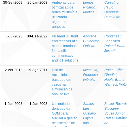
30-Set-2009
25-Jan-2008
Ambiente para
Lemos,
Carvalho,
otimização de
Ricardo
Paulo
redes multimídia
Martins
Henrique
utilizando
Portela de
algoritmo
genético
3-Jul-2023
30-Dez-2022
Ku band RF front
Andrade,
Rondineau,
end receiver of a
Guilherme
Sébastien
mobile terminal
Felix de
Roland Marie
for satellite
Joseph
communication
and IoT solutions
2-Abr-2012
19-Ago-2011
Uso de
Mesquita,
Ralha, Célia
raciocínio
Frederico
Ghedini
;
baseado em
Imbroisi
Hoelz, Bruno
casos na
Werneck Pinto
simulação de
análise live
1-Jun-2008
1-Jun-2008
Um método
Santos,
Puttini, Ricard
derivado da
Luis
Staciarini
;
GQM para
Gustavo
Sousa Júnior,
auxiliar a gestão
Loyola
Rafael Timóte
de sistemas de
dos
de