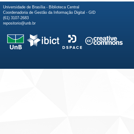
Universidade de Brasília - Biblioteca Central
Coordenadoria de Gestão da Informação Digital - GID
(61) 3107-2683
repositorio@unb.br
Fale conosco
Sobre