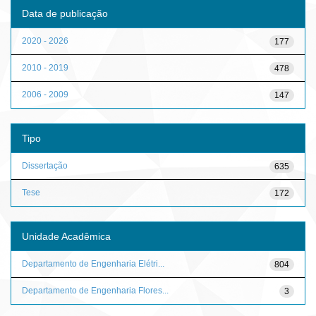
Data de publicação
2020 - 2026
177
2010 - 2019
478
2006 - 2009
147
Tipo
Dissertação
635
Tese
172
Unidade Acadêmica
Departamento de Engenharia Elétri...
804
Departamento de Engenharia Flores...
3