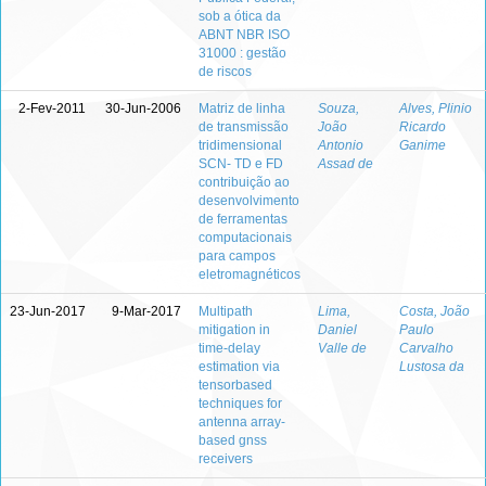
sob a ótica da
ABNT NBR ISO
31000 : gestão
de riscos
2-Fev-2011
30-Jun-2006
Matriz de linha
Souza,
Alves, Plinio
de transmissão
João
Ricardo
tridimensional
Antonio
Ganime
SCN- TD e FD
Assad de
contribuição ao
desenvolvimento
de ferramentas
computacionais
para campos
eletromagnéticos
23-Jun-2017
9-Mar-2017
Multipath
Lima,
Costa, João
mitigation in
Daniel
Paulo
time-delay
Valle de
Carvalho
estimation via
Lustosa da
tensorbased
techniques for
antenna array-
based gnss
receivers