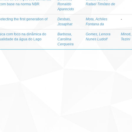
ce com base na norma NBR
Ronaldo
Rafael Timóteo de
Aparecido
tecting the first generation of
Desbas,
Mota, Achiles
-
Josaphat
Fontana da
ica com foco na dinâmica do
Barbosa,
Gomes, Lenora
Minoti
qualidade da água do Lago
Carolina
Nunes Ludolf
Tezini
Cerqueira