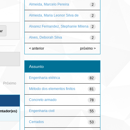
Almeida, Marcelo Pereira
2
Almeida, Maria Leonor Silva de
2
Alvarez Fernandez, Stephanie Milena
2
Alves, Deborah Silva
2
< anterior
próximo >
Assunto
Engenharia elétrica
82
Próximo
Método dos elementos finitos
81
Concreto armado
78
Engenharia civil
55
ntador(es)
Cerrados
53