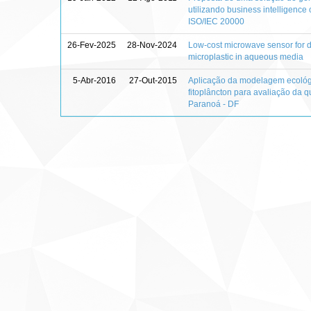
utilizando business intelligen
ISO/IEC 20000
26-Fev-2025
28-Nov-2024
Low-cost microwave sensor for de
microplastic in aqueous media
5-Abr-2016
27-Out-2015
Aplicação da modelagem ecológ
fitoplâncton para avaliação da 
Paranoá - DF