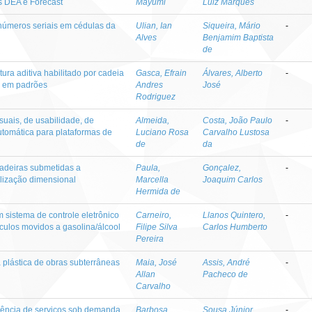
s DEA e Forecast
Mayumi
Luiz Marques
números seriais em cédulas da
Ulian, Ian
Siqueira, Mário
-
Alves
Benjamim Baptista
de
ura aditiva habilitado por cadeia
Gasca, Efrain
Álvares, Alberto
-
s em padrões
Andres
José
Rodriguez
uais, de usabilidade, de
Almeida,
Costa, João Paulo
-
utomática para plataformas de
Luciano Rosa
Carvalho Lustosa
de
da
adeiras submetidas a
Paula,
Gonçalez,
-
ilização dimensional
Marcella
Joaquim Carlos
Hermida de
 sistema de controle eletrônico
Carneiro,
Llanos Quintero,
-
culos movidos a gasolina/álcool
Filipe Silva
Carlos Humberto
Pereira
 plástica de obras subterrâneas
Maia, José
Assis, André
-
Allan
Pacheco de
Carvalho
rência de serviços sob demanda
Barbosa,
Sousa Júnior,
-