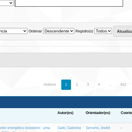
Ordenar
Registro(s)
Anterior
1
2
3
4
...
401
Autor(es)
Orientador(es)
Coorie
etor energético brasileiro : uma
Saiki, Gabriela
Serrano, André
-