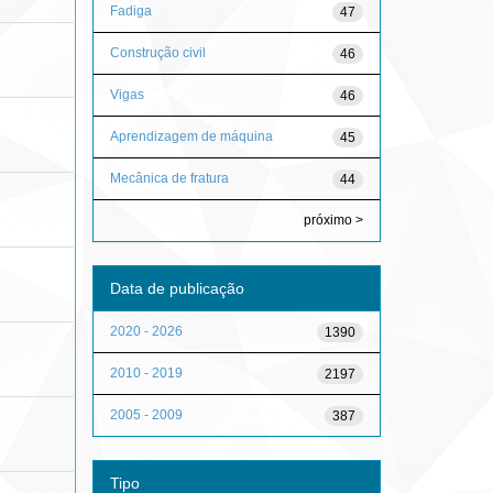
Fadiga
47
Construção civil
46
Vigas
46
Aprendizagem de máquina
45
Mecânica de fratura
44
próximo >
Data de publicação
2020 - 2026
1390
2010 - 2019
2197
2005 - 2009
387
Tipo