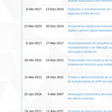
análise estocástica com Modelo
6-Abr-2017
13-Dez-2016
Detecção e reconhecimento de 
segunda família do real
13-Mar-2025
30-Dez-2024
Ecossistema digital para manufat
digital e gêmeo digital baseado
6-Jun-2017
27-Mar-2017
Desenvolvimento de soluções vis
monitoramento e de interação a
educação à distância
20-Abr-2022
15-Dez-2021
Propriedades tecnológicas de m
tratamentos térmicos para estab
11-Mai-2012
16-Dez-2011
Projeto e desenvolvimento de um
de injeção direta de GNV em veí
25-Jan-2016
5-Mar-2007
Modelagem probalística da zona
em meios rochosos
19-Jan-2012
12-Ago-2011
Proposta de uma solução de ge