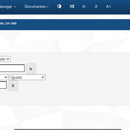
Navegar
Documentos
A-
A
A+
NAL DA UNB