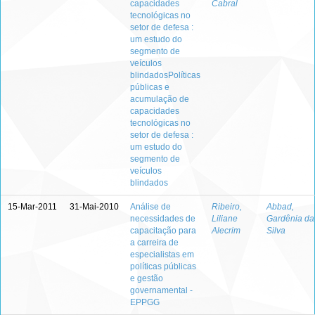
capacidades
Cabral
tecnológicas no
setor de defesa :
um estudo do
segmento de
veículos
blindadosPolíticas
públicas e
acumulação de
capacidades
tecnológicas no
setor de defesa :
um estudo do
segmento de
veículos
blindados
15-Mar-2011
31-Mai-2010
Análise de
Ribeiro,
Abbad,
necessidades de
Liliane
Gardênia da
capacitação para
Alecrim
Silva
a carreira de
especialistas em
políticas públicas
e gestão
governamental -
EPPGG