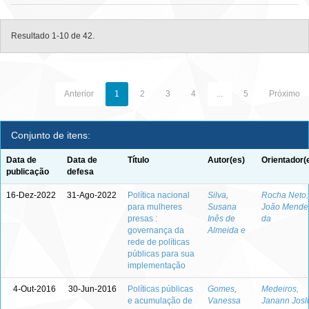
Resultado 1-10 de 42.
Anterior
1
2
3
4
...
5
Próximo
Conjunto de itens:
Data de
Data de
Título
Autor(es)
Orientador(
publicação
defesa
16-Dez-2022
31-Ago-2022
Política nacional
Silva,
Rocha Neto,
para mulheres
Susana
João Mende
presas :
Inês de
da
governança da
Almeida e
rede de políticas
públicas para sua
implementação
4-Out-2016
30-Jun-2016
Políticas públicas
Gomes,
Medeiros,
e acumulação de
Vanessa
Janann Josl