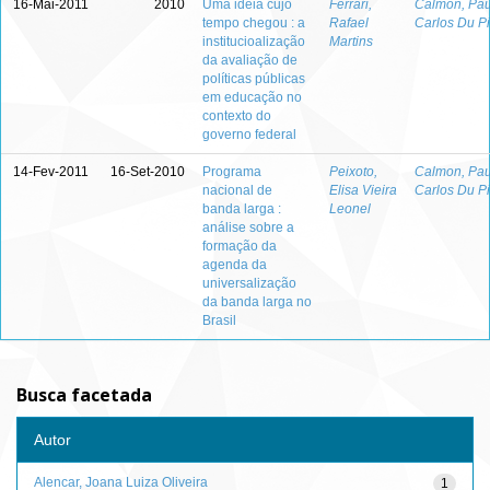
16-Mai-2011
2010
Uma idéia cujo
Ferrari,
Calmon, Pau
tempo chegou : a
Rafael
Carlos Du P
institucioalização
Martins
da avaliação de
políticas públicas
em educação no
contexto do
governo federal
14-Fev-2011
16-Set-2010
Programa
Peixoto,
Calmon, Pau
nacional de
Elisa Vieira
Carlos Du P
banda larga :
Leonel
análise sobre a
formação da
agenda da
universalização
da banda larga no
Brasil
Busca facetada
Autor
Alencar, Joana Luiza Oliveira
1