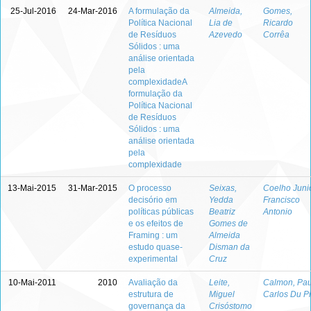
25-Jul-2016
24-Mar-2016
A formulação da
Almeida,
Gomes,
Política Nacional
Lia de
Ricardo
de Resíduos
Azevedo
Corrêa
Sólidos : uma
análise orientada
pela
complexidadeA
formulação da
Política Nacional
de Resíduos
Sólidos : uma
análise orientada
pela
complexidade
13-Mai-2015
31-Mar-2015
O processo
Seixas,
Coelho Junio
decisório em
Yedda
Francisco
políticas públicas
Beatriz
Antonio
e os efeitos de
Gomes de
Framing : um
Almeida
estudo quase-
Disman da
experimental
Cruz
10-Mai-2011
2010
Avaliação da
Leite,
Calmon, Pau
estrutura de
Miguel
Carlos Du P
governança da
Crisóstomo