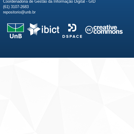
Coordenadoria de Gestão da Informação Digital - GID
(61) 3107-2683
repositorio@unb.br
Fale conosco
Sobre