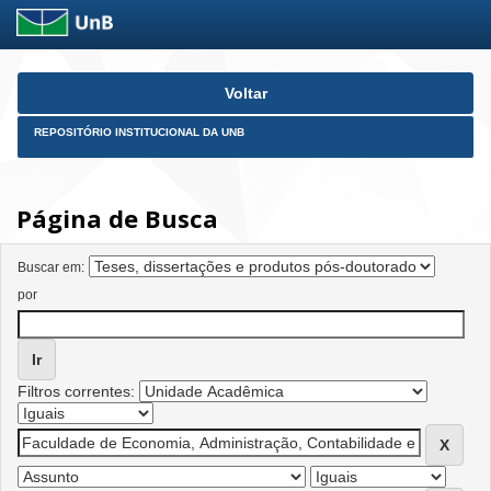
Skip
Voltar
navigation
REPOSITÓRIO INSTITUCIONAL DA UNB
Página de Busca
Buscar em:
por
Filtros correntes: