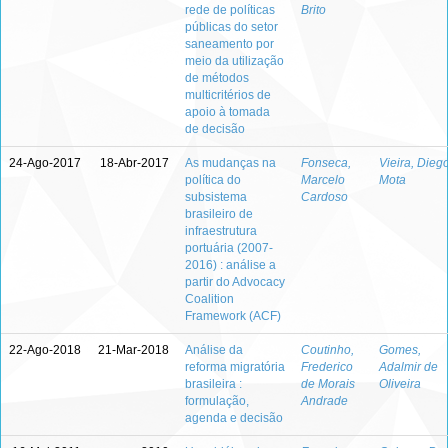
rede de políticas
Brito
públicas do setor
saneamento por
meio da utilização
de métodos
multicritérios de
apoio à tomada
de decisão
24-Ago-2017
18-Abr-2017
As mudanças na
Fonseca,
Vieira, Dieg
política do
Marcelo
Mota
subsistema
Cardoso
brasileiro de
infraestrutura
portuária (2007-
2016) : análise a
partir do Advocacy
Coalition
Framework (ACF)
22-Ago-2018
21-Mar-2018
Análise da
Coutinho,
Gomes,
reforma migratória
Frederico
Adalmir de
brasileira :
de Morais
Oliveira
formulação,
Andrade
agenda e decisão