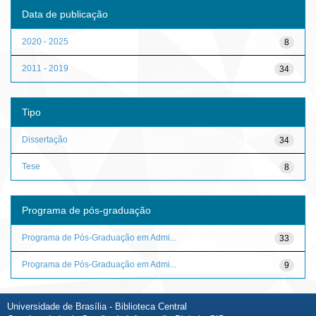
Data de publicação
2020 - 2025
8
2011 - 2019
34
Tipo
Dissertação
34
Tese
8
Programa de pós-graduação
Programa de Pós-Graduação em Admi...
33
Programa de Pós-Graduação em Admi...
9
Universidade de Brasília - Biblioteca Central