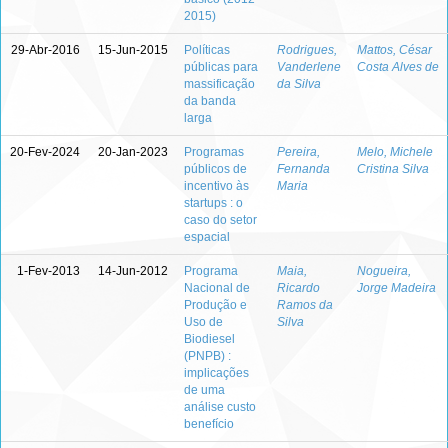
2015)
29-Abr-2016
15-Jun-2015
Políticas
Rodrigues,
Mattos, César
públicas para
Vanderlene
Costa Alves de
massificação
da Silva
da banda
larga
20-Fev-2024
20-Jan-2023
Programas
Pereira,
Melo, Michele
públicos de
Fernanda
Cristina Silva
incentivo às
Maria
startups : o
caso do setor
espacial
1-Fev-2013
14-Jun-2012
Programa
Maia,
Nogueira,
Nacional de
Ricardo
Jorge Madeira
Produção e
Ramos da
Uso de
Silva
Biodiesel
(PNPB) :
implicações
de uma
análise custo
benefício