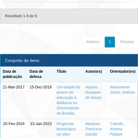
Resultado 1-9 de 9.
Anterior
1
Próximo
Conjunto de itens:
Data de
Data de
Título
Autor(es)
Orientador(es)
publicação
defesa
21-Mar-2017
15-Dez-2016
Um estudo do
Aquino,
Nascimento
ensino de
Roseane
Júnior, Antônio
educação à
de Souza
distância na
Universidade
de Brasília
20-Fev-2024
23-Jan-2023
Progresso
Marques,
Cabello,
tecnológico
Francisca
Andrea
no setor
Galvão
Felippe