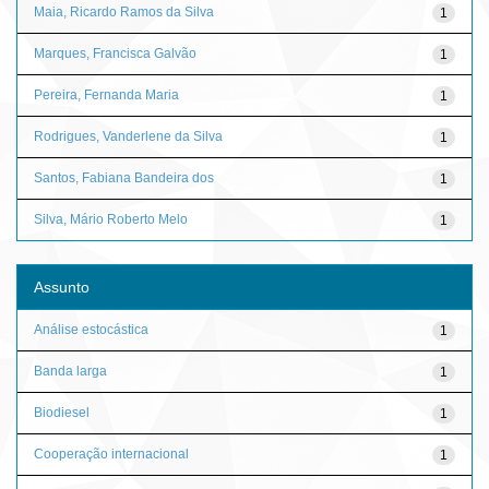
Maia, Ricardo Ramos da Silva
1
Marques, Francisca Galvão
1
Pereira, Fernanda Maria
1
Rodrigues, Vanderlene da Silva
1
Santos, Fabiana Bandeira dos
1
Silva, Mário Roberto Melo
1
Assunto
Análise estocástica
1
Banda larga
1
Biodiesel
1
Cooperação internacional
1