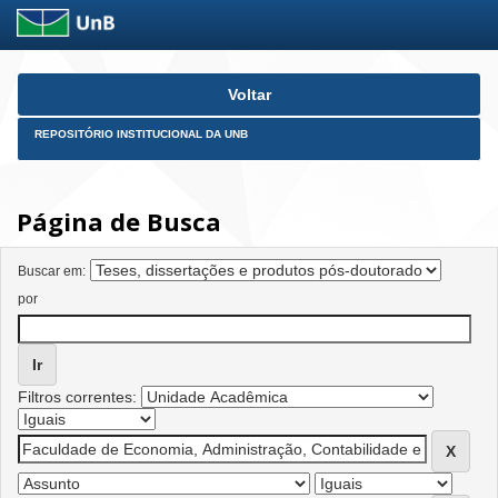
Skip
Voltar
navigation
REPOSITÓRIO INSTITUCIONAL DA UNB
Página de Busca
Buscar em:
por
Filtros correntes: