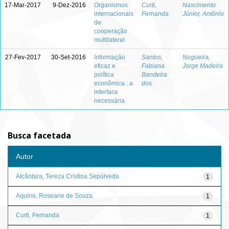
17-Mar-2017
9-Dez-2016
Organismos
Curti,
Nascimento
internacionais
Fernanda
Júnior, Antônio
de
cooperação
multilateral
27-Fev-2017
30-Set-2016
Informação
Santos,
Nogueira,
eficaz e
Fabiana
Jorge Madeira
política
Bandeira
econômica : a
dos
inferface
necessária
Busca facetada
Autor
Alcântara, Tereza Cristina Sepúlveda
1
Aquino, Roseane de Souza
1
Curti, Fernanda
1