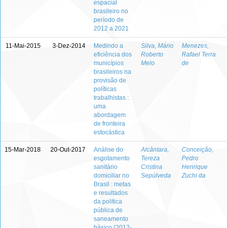
espacial
brasileiro no
período de
2012 a 2021
11-Mai-2015
3-Dez-2014
Medindo a
Silva, Mário
Menezes,
eficiência dos
Roberto
Rafael Terra
municípios
Melo
de
brasileiros na
provisão de
políticas
trabalhistas :
uma
abordagem
de fronteira
estocástica
15-Mar-2018
20-Out-2017
Análise do
Alcântara,
Conceição,
esgotamento
Tereza
Pedro
sanitário
Cristina
Henrique
domiciliar no
Sepúlveda
Zuchi da
Brasil : metas
e resultados
da política
pública de
saneamento
básico (2012-