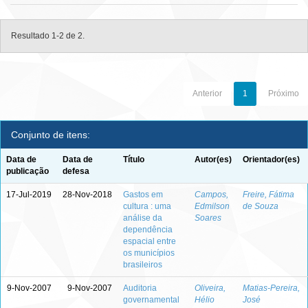
Resultado 1-2 de 2.
Anterior
1
Próximo
Conjunto de itens:
Data de
Data de
Título
Autor(es)
Orientador(es)
publicação
defesa
17-Jul-2019
28-Nov-2018
Gastos em
Campos,
Freire, Fátima
cultura : uma
Edmilson
de Souza
análise da
Soares
dependência
espacial entre
os municípios
brasileiros
9-Nov-2007
9-Nov-2007
Auditoria
Oliveira,
Matias-Pereira,
governamental
Hélio
José