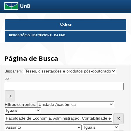
Skip
Voltar
navigation
REPOSITÓRIO INSTITUCIONAL DA UNB
Página de Busca
Buscar em:
por
Filtros correntes: