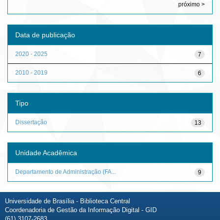
próximo >
Data de publicação
2020 - 2025
7
2010 - 2019
6
Tipo
Dissertação
13
Unidade Acadêmica
Departamento de Administração (FA...
9
Universidade de Brasília - Biblioteca Central
Coordenadoria de Gestão da Informação Digital - GID
(61) 3107-2683