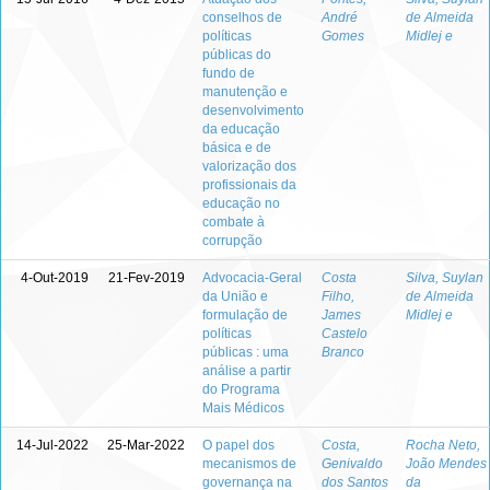
conselhos de
André
de Almeida
políticas
Gomes
Midlej e
públicas do
fundo de
manutenção e
desenvolvimento
da educação
básica e de
valorização dos
profissionais da
educação no
combate à
corrupção
4-Out-2019
21-Fev-2019
Advocacia-Geral
Costa
Silva, Suylan
da União e
Filho,
de Almeida
formulação de
James
Midlej e
políticas
Castelo
públicas : uma
Branco
análise a partir
do Programa
Mais Médicos
14-Jul-2022
25-Mar-2022
O papel dos
Costa,
Rocha Neto,
mecanismos de
Genivaldo
João Mendes
governança na
dos Santos
da