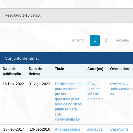
Resultado 1-10 de 13.
Anterior
1
2
Próximo
Conjunto de itens:
Data de
Data de
Título
Autor(es)
Orientador(e
publicação
defesa
16-Dez-2022
31-Ago-2022
Política nacional
Silva,
Rocha Neto,
para mulheres
Susana
João Mendes
presas :
Inês de
da
governança da
Almeida e
rede de políticas
públicas para
sua
implementação
15-Fev-2017
13-Set-2016
Análise sobre a
Medeiros,
Cavalcante,