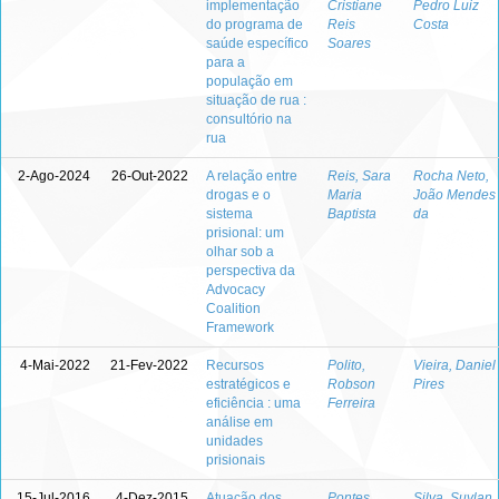
implementação
Cristiane
Pedro Luiz
do programa de
Reis
Costa
saúde específico
Soares
para a
população em
situação de rua :
consultório na
rua
2-Ago-2024
26-Out-2022
A relação entre
Reis, Sara
Rocha Neto,
drogas e o
Maria
João Mendes
sistema
Baptista
da
prisional: um
olhar sob a
perspectiva da
Advocacy
Coalition
Framework
4-Mai-2022
21-Fev-2022
Recursos
Polito,
Vieira, Daniel
estratégicos e
Robson
Pires
eficiência : uma
Ferreira
análise em
unidades
prisionais
15-Jul-2016
4-Dez-2015
Atuação dos
Pontes,
Silva, Suylan