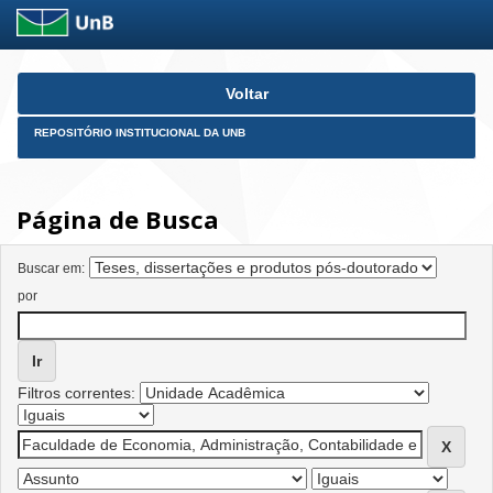
Skip
Voltar
navigation
REPOSITÓRIO INSTITUCIONAL DA UNB
Página de Busca
Buscar em:
por
Filtros correntes: