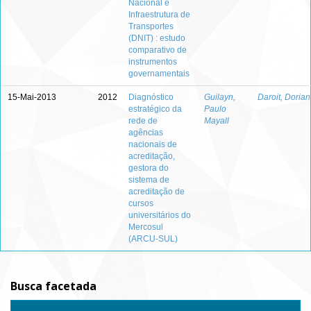
Nacional e
Infraestrutura de
Transportes
(DNIT) : estudo
comparativo de
instrumentos
governamentais
15-Mai-2013
2012
Diagnóstico
Guilayn,
Daroit, Doria
estratégico da
Paulo
rede de
Mayall
agências
nacionais de
acreditação,
gestora do
sistema de
acreditação de
cursos
universitários do
Mercosul
(ARCU-SUL)
Busca facetada