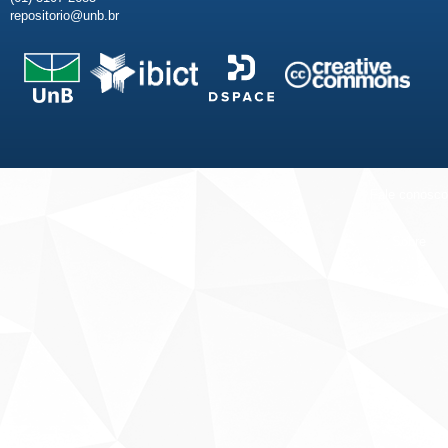
repositorio@unb.br
Fale conosco
Sobre