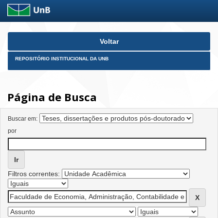
Skip
Voltar
navigation
REPOSITÓRIO INSTITUCIONAL DA UNB
Página de Busca
Buscar em:
por
Filtros correntes: