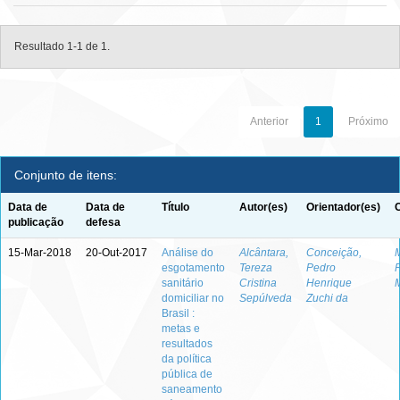
Resultado 1-1 de 1.
Anterior
1
Próximo
Conjunto de itens:
Data de
Data de
Título
Autor(es)
Orientador(es)
publicação
defesa
15-Mar-2018
20-Out-2017
Análise do
Alcântara,
Conceição,
M
esgotamento
Tereza
Pedro
P
sanitário
Cristina
Henrique
domiciliar no
Sepúlveda
Zuchi da
Brasil :
metas e
resultados
da política
pública de
saneamento