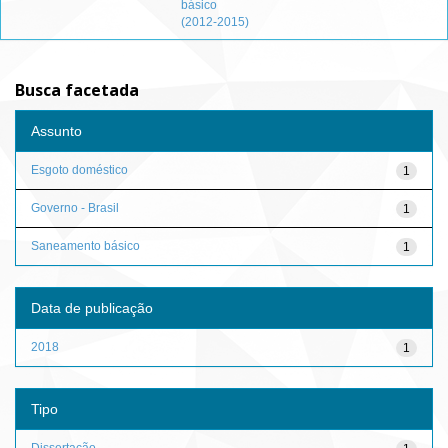
básico
(2012-2015)
Busca facetada
Assunto
Esgoto doméstico
1
Governo - Brasil
1
Saneamento básico
1
Data de publicação
2018
1
Tipo
Dissertação