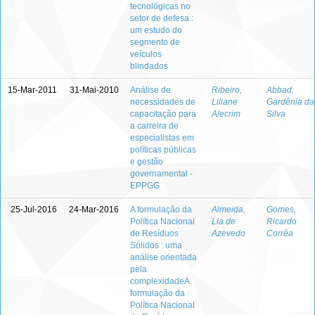
tecnológicas no
setor de defesa :
um estudo do
segmento de
veículos
blindados
15-Mar-2011
31-Mai-2010
Análise de
Ribeiro,
Abbad,
necessidades de
Liliane
Gardênia da
capacitação para
Alecrim
Silva
a carreira de
especialistas em
políticas públicas
e gestão
governamental -
EPPGG
25-Jul-2016
24-Mar-2016
A formulação da
Almeida,
Gomes,
Política Nacional
Lia de
Ricardo
de Resíduos
Azevedo
Corrêa
Sólidos : uma
análise orientada
pela
complexidadeA
formulação da
Política Nacional