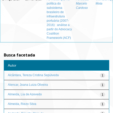
política do
Marcelo
Mota
subsistema
Cardoso
brasileiro de
infraestrutura
portuária (2007-
2016) : análise a
partir do Advocacy
Coalition
Framework (ACF)
Busca facetada
Autor
Alcântara, Tereza Cristina Sepúlveda
1
Alencar, Joana Luiza Oliveira
1
Almeida, Lia de Azevedo
1
Almeida, Riezo Silva
1