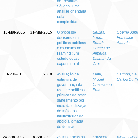
de Resíduos
Sólidos : uma
análise orientada
pela
complexidade
13-Mai-2015
31-Mar-2015
O processo
Seixas,
Coelho Junio
decisório em
Yedda
Francisco
políticas públicas
Beatriz
Antonio
e os efeitos de
Gomes de
Framing : um
Almeida
estudo quase-
Disman da
experimental
Cruz
10-Mai-2011
2010
Avaliação da
Leite,
Calmon, Pau
estrutura de
Miguel
Carlos Du P
governança da
Crisóstomo
rede de políticas
Brito
públicas do setor
saneamento por
meio da utilização
de métodos
multicritérios de
apoio à tomada
de decisão
24-Ago-2017
18-Abr-2017
As mudanças na
Fonseca,
Vieira, Dieg