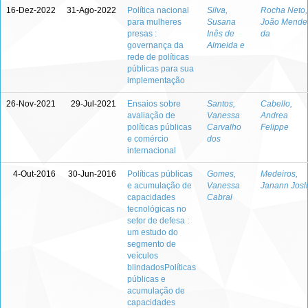
16-Dez-2022
31-Ago-2022
Política nacional
Silva,
Rocha Neto,
para mulheres
Susana
João Mende
presas :
Inês de
da
governança da
Almeida e
rede de políticas
públicas para sua
implementação
26-Nov-2021
29-Jul-2021
Ensaios sobre
Santos,
Cabello,
avaliação de
Vanessa
Andrea
políticas públicas
Carvalho
Felippe
e comércio
dos
internacional
4-Out-2016
30-Jun-2016
Políticas públicas
Gomes,
Medeiros,
e acumulação de
Vanessa
Janann Josl
capacidades
Cabral
tecnológicas no
setor de defesa :
um estudo do
segmento de
veículos
blindadosPolíticas
públicas e
acumulação de
capacidades