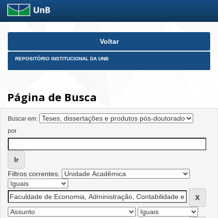
Skip
Voltar
navigation
REPOSITÓRIO INSTITUCIONAL DA UNB
Página de Busca
Buscar em:
por
Filtros correntes: