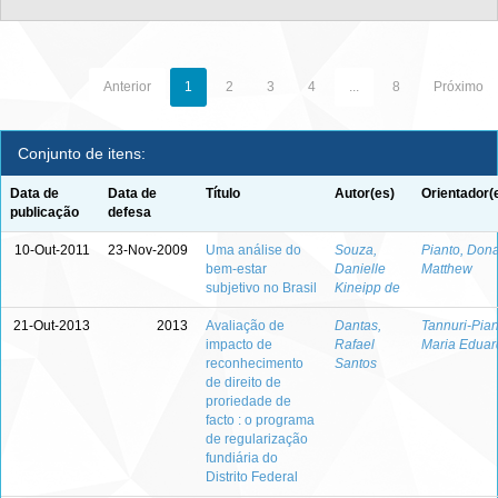
Anterior
1
2
3
4
...
8
Próximo
Conjunto de itens:
Data de
Data de
Título
Autor(es)
Orientador(
publicação
defesa
10-Out-2011
23-Nov-2009
Uma análise do
Souza,
Pianto, Don
bem-estar
Danielle
Matthew
subjetivo no Brasil
Kineipp de
21-Out-2013
2013
Avaliação de
Dantas,
Tannuri-Pian
impacto de
Rafael
Maria Eduar
reconhecimento
Santos
de direito de
proriedade de
facto : o programa
de regularização
fundiária do
Distrito Federal