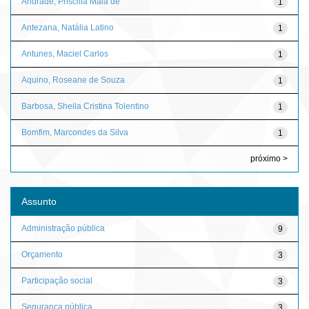
Andrade, Priscilla Maia de
1
Antezana, Natália Latino
1
Antunes, Maciel Carlos
1
Aquino, Roseane de Souza
1
Barbosa, Sheila Cristina Tolentino
1
Bomfim, Marcondes da Silva
1
próximo >
Assunto
Administração pública
9
Orçamento
3
Participação social
3
Segurança pública
3