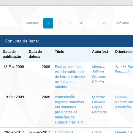
Anterior
1
2
3
4
...
27
Próximo
Conjunto de itens:
Data de
Data de
Título
Autor(es)
Orientador
publicação
defesa
18-Fev-2009
2008
Biomarcadores do
Mendes,
Arruda, Sa
estado nutricional
Juliana
Fernandes
de ferro e estresse
Frossard
oxidativo em
Ribeiro
adultos
9-Set-2009
2008
Alimentação
Queiroz,
Botelho,
regional saudável
Fabiana
Raquel Br
em unidades
Lopes
Assunção
produtoras de
Nalon de
refeições do
sudeste brasileiro
20-Set-2017
20-Fev-2017
Compostos
Costa,
Moretti, Ce