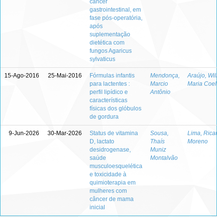
câncer
gastrointestinal, em
fase pós-operatória,
após
suplementação
dietética com
fungos Agaricus
sylvaticus
15-Ago-2016
25-Mai-2016
Fórmulas infantis
Mendonça,
Araújo, Wi
para lactentes :
Marcio
Maria Coe
perfil lipídico e
Antônio
características
físicas dos glóbulos
de gordura
9-Jun-2026
30-Mar-2026
Status de vitamina
Sousa,
Lima, Rica
D, lactato
Thaís
Moreno
desidrogenase,
Muniz
saúde
Montalvão
musculoesquelética
e toxicidade à
quimioterapia em
mulheres com
câncer de mama
inicial