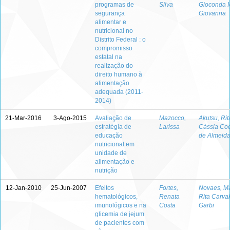
programas de
Silva
Gioconda I
segurança
Giovanna
alimentar e
nutricional no
Distrito Federal : o
compromisso
estatal na
realização do
direito humano à
alimentação
adequada (2011-
2014)
21-Mar-2016
3-Ago-2015
Avaliação de
Mazocco,
Akutsu, Rit
estratégia de
Larissa
Cássia Co
educação
de Almeid
nutricional em
unidade de
alimentação e
nutrição
12-Jan-2010
25-Jun-2007
Efeitos
Fortes,
Novaes, Ma
hematológicos,
Renata
Rita Carva
imunológicos e na
Costa
Garbi
glicemia de jejum
de pacientes com