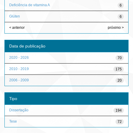
Deficiência de vitamina A
6
Glúten
6
< anterior
próximo >
Data de publicação
2020 - 2026
70
2010 - 2019
175
2006 - 2009
20
Tipo
Dissertação
194
Tese
72