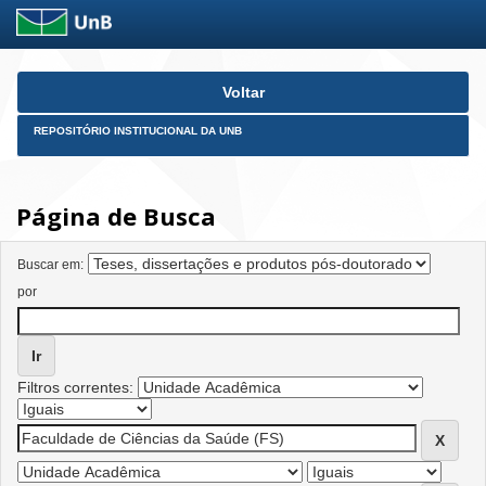
Skip
Voltar
navigation
REPOSITÓRIO INSTITUCIONAL DA UNB
Página de Busca
Buscar em:
por
Filtros correntes: