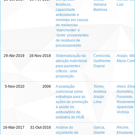
fenólicos,
Adriana
Luiz
capacidade
Barbosa
antioxidante e
minerais em cascas
de melancias
‘manchester’ e
‘smile’ provenientes
de resíduos de
processamento
29-Abr-2019
16-Nov-2018
Sistematização da
Ceniccola,
Araújo, Wi
atenção nutricional
Guilherme
Maria Coe
para pacientes
Duprat
críticos : uma
proposição
5-Nov-2010
2006
A avaliação
Torres,
Alves, Elio
nutricional como
Andreia
Dornelles
;
estratégia para as
Araújo
Furumoto,
ações de promoção
Lima
Rosemeire
à saúde no
Aparecida
ambulatório de
Victoria
pediatria do HUB
16-Mar-2017
31-Out-2016
Análise do
Garcia,
Recine,
orçamento de
Giselle
Elisabetta