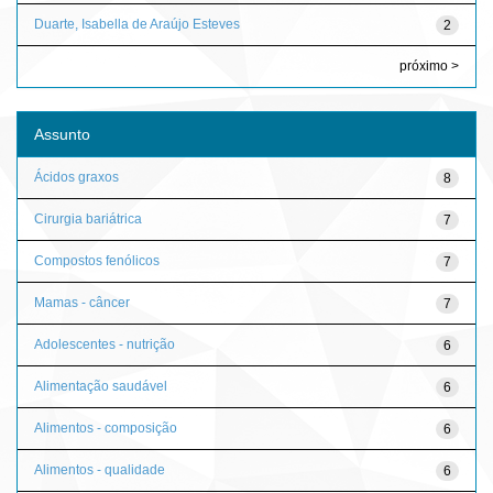
Duarte, Isabella de Araújo Esteves
2
próximo >
Assunto
Ácidos graxos
8
Cirurgia bariátrica
7
Compostos fenólicos
7
Mamas - câncer
7
Adolescentes - nutrição
6
Alimentação saudável
6
Alimentos - composição
6
Alimentos - qualidade
6