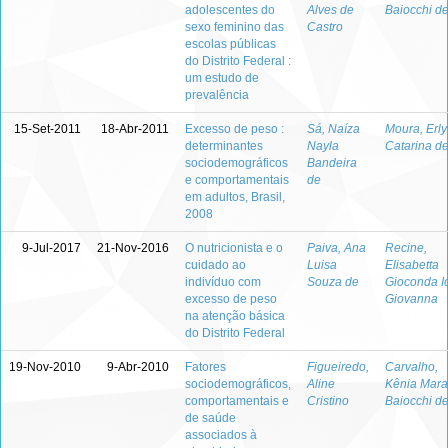
adolescentes do
Alves de
Baiocchi d
sexo feminino das
Castro
escolas públicas
do Distrito Federal :
um estudo de
prevalência
15-Set-2011
18-Abr-2011
Excesso de peso :
Sá, Naíza
Moura, Erly
determinantes
Nayla
Catarina d
sociodemográficos
Bandeira
e comportamentais
de
em adultos, Brasil,
2008
9-Jul-2017
21-Nov-2016
O nutricionista e o
Paiva, Ana
Recine,
cuidado ao
Luisa
Elisabetta
indivíduo com
Souza de
Gioconda I
excesso de peso
Giovanna
na atenção básica
do Distrito Federal
19-Nov-2010
9-Abr-2010
Fatores
Figueiredo,
Carvalho,
sociodemográficos,
Aline
Kênia Mara
comportamentais e
Cristino
Baiocchi d
de saúde
associados à