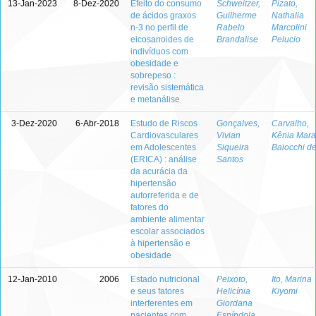
13-Jan-2023
8-Dez-2020
Efeito do consumo
Schweitzer,
Pizato,
de ácidos graxos
Guilherme
Nathalia
n-3 no perfil de
Rabelo
Marcolini
eicosanoides de
Brandalise
Pelucio
indivíduos com
obesidade e
sobrepeso :
revisão sistemática
e metanálise
3-Dez-2020
6-Abr-2018
Estudo de Riscos
Gonçalves,
Carvalho,
Cardiovasculares
Vivian
Kênia Mara
em Adolescentes
Siqueira
Baiocchi d
(ERICA) : análise
Santos
da acurácia da
hipertensão
autorreferida e de
fatores do
ambiente alimentar
escolar associados
à hipertensão e
obesidade
12-Jan-2010
2006
Estado nutricional
Peixoto,
Ito, Marina
e seus fatores
Helicínia
Kiyomi
interferentes em
Giordana
pacientes com
Espíndola