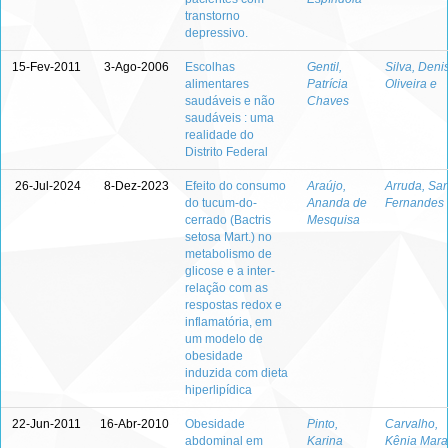
transtorno
depressivo.
15-Fev-2011
3-Ago-2006
Escolhas
Gentil,
Silva, Deni
alimentares
Patrícia
Oliveira e
saudáveis e não
Chaves
saudáveis : uma
realidade do
Distrito Federal
26-Jul-2024
8-Dez-2023
Efeito do consumo
Araújo,
Arruda, Sa
do tucum-do-
Ananda de
Fernandes
cerrado (Bactris
Mesquisa
setosa Mart.) no
metabolismo de
glicose e a inter-
relação com as
respostas redox e
inflamatória, em
um modelo de
obesidade
induzida com dieta
hiperlipídica
22-Jun-2011
16-Abr-2010
Obesidade
Pinto,
Carvalho,
abdominal em
Karina
Kênia Mara