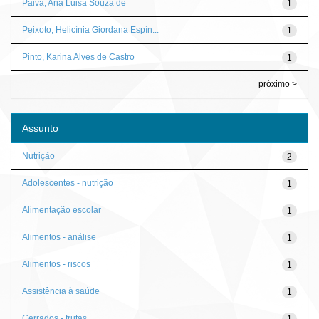
Paiva, Ana Luisa Souza de
1
Peixoto, Helicínia Giordana Espín...
1
Pinto, Karina Alves de Castro
1
próximo >
Assunto
Nutrição
2
Adolescentes - nutrição
1
Alimentação escolar
1
Alimentos - análise
1
Alimentos - riscos
1
Assistência à saúde
1
Cerrados - frutas
1