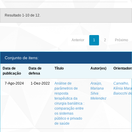
Resultado 1-10 de 12.
Anterior
1
2
Próximo
Conjunto de itens:
Data de
Data de
Título
Autor(es)
Orientador
publicação
defesa
7-Ago-2024
1-Dez-2022
Análise de
Araújo,
Carvalho,
parâmetros de
Mariana
Kênia Mara
resposta
Silva
Baiocchi d
terapêutica da
Melendez
cirurgia bariátrica :
comparação entre
os sistemas
público e privado
de saúde