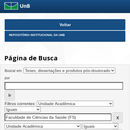
Skip
Voltar
navigation
REPOSITÓRIO INSTITUCIONAL DA UNB
Página de Busca
Buscar em:
por
Filtros correntes: