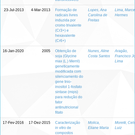
23-Jul-2013
4-Mar-2013
Formação de
Lopes, Ana
Lima, Marce
radicais livres
Carolina de
Hermes
induzida por
Freitas
cromo trivalente
(Cr3+) e
hexavalente
(Cr6+)
16-Jan-2020
2005
Obtenção de
Nunes, Aline
Aragão,
soja (Glycine
Costa Santos
Francisco J
max (L.) Merril)
Lima
geneticamente
modificada com
silenciamento do
gene tnio-
inositol 1-fosfato
sintase (mips)
para redução do
fator
antinutricional
fitato
17-Fev-2016
17-Dez-2015
Caracterização
Molica,
Moretti, Cel
in vitro de
Eliane Maria
Luiz
compostos