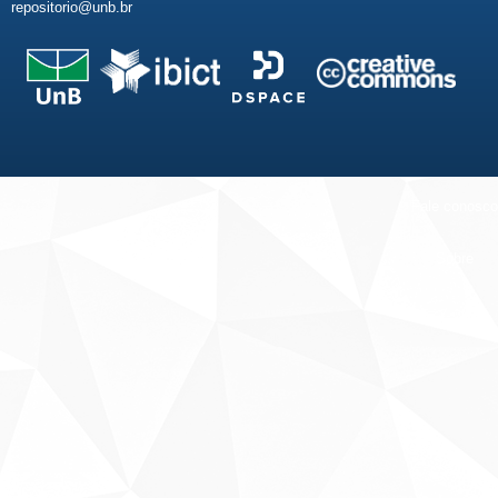
repositorio@unb.br
Fale conosco
Sobre