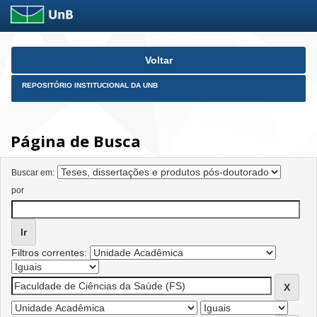
Skip
Voltar
navigation
REPOSITÓRIO INSTITUCIONAL DA UNB
Página de Busca
Buscar em:
por
Filtros correntes: