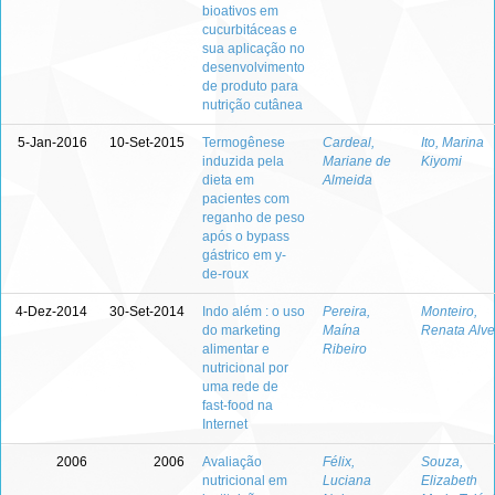
bioativos em
cucurbitáceas e
sua aplicação no
desenvolvimento
de produto para
nutrição cutânea
5-Jan-2016
10-Set-2015
Termogênese
Cardeal,
Ito, Marina
induzida pela
Mariane de
Kiyomi
dieta em
Almeida
pacientes com
reganho de peso
após o bypass
gástrico em y-
de-roux
4-Dez-2014
30-Set-2014
Indo além : o uso
Pereira,
Monteiro,
do marketing
Maína
Renata Alve
alimentar e
Ribeiro
nutricional por
uma rede de
fast-food na
Internet
2006
2006
Avaliação
Félix,
Souza,
nutricional em
Luciana
Elizabeth