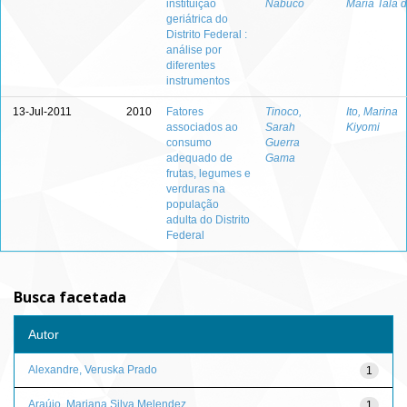
instituição
Nabuco
Maria Talá 
geriátrica do
Distrito Federal :
análise por
diferentes
instrumentos
13-Jul-2011
2010
Fatores
Tinoco,
Ito, Marina
associados ao
Sarah
Kiyomi
consumo
Guerra
adequado de
Gama
frutas, legumes e
verduras na
população
adulta do Distrito
Federal
Busca facetada
Autor
Alexandre, Veruska Prado
1
Araújo, Mariana Silva Melendez
1