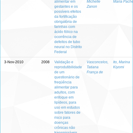
alimentar em
Michelle
Maria Pach
gestantes e os
Zanon
possíveis efeitos
da fortificação
obrigatória de
farinhas com
ácido fólico na
ocorrência de
defeitos de tubo
neural no Distrito
Federal
3-Nov-2010
2008
Validação e
Vasconcelos,
Ito, Marina
reprodutibilidade
Tatiana
Kiyomi
de um
França de
questionário de
freqüência
alimentar para
adultos, com
enfoque em
lipídeos, para
uso em estudos
sobre fatores de
risco para
doenças
crônicas não
transmissíveis