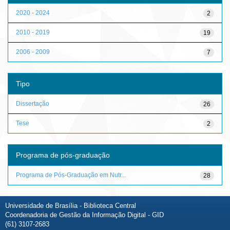
2020 - 2024
2
2010 - 2019
19
2006 - 2009
7
Tipo
Dissertação
26
Tese
2
Programa de pós-graduação
Programa de Pós-Graduação em Nutr...
28
Universidade de Brasília - Biblioteca Central
Coordenadoria de Gestão da Informação Digital - GID
(61) 3107-2683