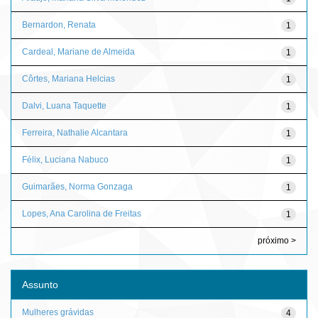
Bernardon, Renata
1
Cardeal, Mariane de Almeida
1
Côrtes, Mariana Helcias
1
Dalvi, Luana Taquette
1
Ferreira, Nathalie Alcantara
1
Félix, Luciana Nabuco
1
Guimarães, Norma Gonzaga
1
Lopes, Ana Carolina de Freitas
1
próximo >
Assunto
Mulheres grávidas
4