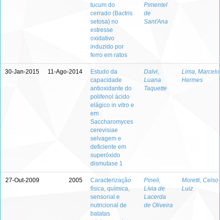
tucum do
Pimentel
cerrado (Bactris
de
setosa) no
Sant'Ana
estresse
oxidativo
induzido por
ferro em ratos
30-Jan-2015
11-Ago-2014
Estudo da
Dalvi,
Lima, Marcelo
capacidade
Luana
Hermes
antioxidante do
Taquette
polifenol ácido
elágico in vitro e
em
Saccharomyces
cerevisiae
selvagem e
deficiente em
superóxido
dismutase 1
27-Out-2009
2005
Caracterização
Pineli,
Moretti, Celso
física, química,
Lívia de
Luiz
sensorial e
Lacerda
nutricional de
de Oliveira
batatas