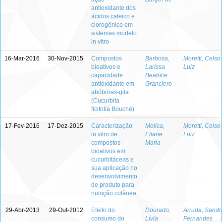
antioxidante dos
ácidos cafeico e
clorogênico em
sistemas modelo
in vitro
16-Mar-2016
30-Nov-2015
Compostos
Barbosa,
Moretti, Celso
bioativos e
Larissa
Luiz
capacidade
Beatrice
antioxidante em
Granciero
abóboras-gila
(Cucurbita
ficifolia Bouché)
17-Fev-2016
17-Dez-2015
Caracterização
Molica,
Moretti, Celso
in vitro de
Eliane
Luiz
compostos
Maria
bioativos em
cucurbitáceas e
sua aplicação no
desenvolvimento
de produto para
nutrição cutânea
29-Abr-2013
29-Out-2012
Efeito do
Dourado,
Arruda, Sandr
consumo do
Lívia
Fernandes