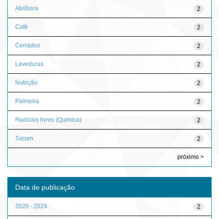
Abóbora
2
Café
2
Cerrados
2
Leveduras
2
Nutrição
2
Palmeira
2
Radicais livres (Química)
2
Tucum
2
próximo >
Data de publicação
2020 - 2024
2