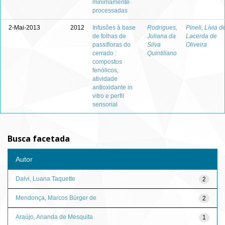
minimamente
processadas
2-Mai-2013
2012
Infusões à base
Rodrigues,
Pineli, Lívia d
de folhas de
Juliana da
Lacerda de
passifloras do
Silva
Oliveira
cerrado :
Quintiliano
compostos
fenólicos,
atividade
antioxidante in
vitro e perfil
sensorial
Busca facetada
Autor
Dalvi, Luana Taquette
2
Mendonça, Marcos Bürger de
2
Araújo, Ananda de Mesquita
1