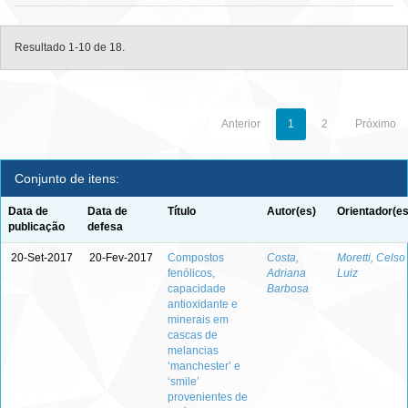
Resultado 1-10 de 18.
Anterior
1
2
Próximo
Conjunto de itens:
Data de
Data de
Título
Autor(es)
Orientador(es
publicação
defesa
20-Set-2017
20-Fev-2017
Compostos
Costa,
Moretti, Celso
fenólicos,
Adriana
Luiz
capacidade
Barbosa
antioxidante e
minerais em
cascas de
melancias
‘manchester’ e
‘smile’
provenientes de