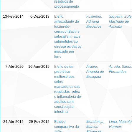
resíduos de
processamento
13-Fev-2014
6-Dez-2013
Efeito
Fustinoni,
Siqueira, Egle
antioxidante do
Adriana
Machado de
tucum-do-
Medeiros
Almeida
cerrado [Bactris
setosa] em ratos
submetidos ao
etresse oxidativo
induzido por
ferro
7-Abr-2020
16-Ago-2019
Efeito de um
Araújo,
Arruda, Sandr
probiótico
Ananda de
Fernandes
multiestirpes
Mesquita
sobre
marcadores das
respostas redox
e inflamatória de
adultos com
constipação
intestinal
24-Abr-2012
29-Fev-2012
Estudo
Mendonça,
Lima, Marcelo
comparativo da
Marcos
Hermes
ação
Bürger de