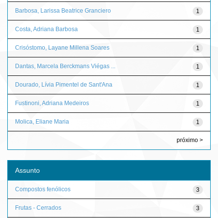
Barbosa, Larissa Beatrice Granciero
1
Costa, Adriana Barbosa
1
Crisóstomo, Layane Millena Soares
1
Dantas, Marcela Berckmans Viégas ...
1
Dourado, Lívia Pimentel de Sant'Ana
1
Fustinoni, Adriana Medeiros
1
Molica, Eliane Maria
1
próximo >
Assunto
Compostos fenólicos
3
Frutas - Cerrados
3