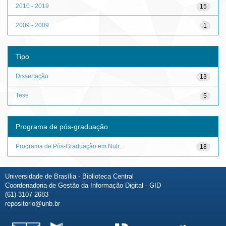
2010 - 2019
15
2009 - 2009
1
Tipo
Dissertação
13
Tese
5
Programa de pós-graduação
Programa de Pós-Graduação em Nutr...
18
Universidade de Brasília - Biblioteca Central
Coordenadoria de Gestão da Informação Digital - GID
(61) 3107-2683
repositorio@unb.br