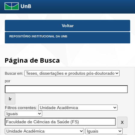
Skip
Voltar
navigation
REPOSITÓRIO INSTITUCIONAL DA UNB
Página de Busca
Buscar em:
por
Filtros correntes: