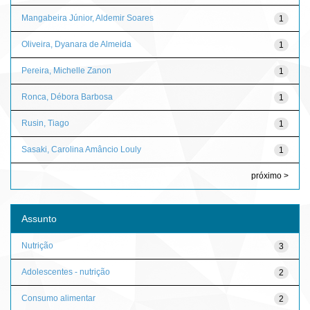
Mangabeira Júnior, Aldemir Soares
1
Oliveira, Dyanara de Almeida
1
Pereira, Michelle Zanon
1
Ronca, Débora Barbosa
1
Rusin, Tiago
1
Sasaki, Carolina Amâncio Louly
1
próximo >
Assunto
Nutrição
3
Adolescentes - nutrição
2
Consumo alimentar
2