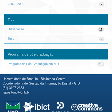
2007 - 2009
2
Tipo
Dissertação
11
Tese
2
Programa de pós-graduação
Programa de Pós-Graduação em Nutr...
13
Universidade de Brasília - Biblioteca Central
Coordenadoria de Gestão da Informação Digital - GID
(61) 3107-2683
repositorio@unb.br