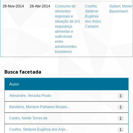
26-Nov-2014
28-Abr-2014
Consumo de
Coelho,
Gubert, Muriel
alimentos
Stefanie
Bauermann
regionais e
Eugênia
situação de (in)
dos Anjos
segurança
Campos
alimentar e
nutricional
entre
adolescentes
brasileiros
Busca facetada
Autor
Alexandre, Veruska Prado
1
Bandeira, Mariane Palhares Borges...
1
Castro, Neide Torres de
1
Coelho, Stefanie Eugênia dos Anjo...
1