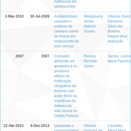
nutricional em
adolescentes
2-Mar-2010
30-Jul-2009
Aceitabilidade,
Mangabeira
Oliveira, Karin
consumo e
Júnior,
Eleonora
análises de
Aldemir
Sávio de
;
cardápio isento
Soares
Botelho,
de frituras em
Raquel Braz
restaurantes de
Assunção
auto-serviço
2007
2007
Consumo
Pereira,
Santos, Leono
alimentar em
Michelle
Maria Pachec
gestantes e os
Zanon
possíveis
efeitos da
fortificação
obrigatória de
farinhas com
ácido fólico na
ocorrência de
defeitos de
tubo neural no
Distrito Federal
22-Abr-2015
9-Dez-2014
Qualidade e
Oliveira,
Carvalho,
comportamento
Dyanara de
Kênia Mara