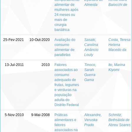
alimentar de
Almeida
Baiocchi de
mulheres após
24 meses ou
mais de
cirurgia
bariátrica
25-Fev-2021
10-Out-2020
Avaliação do
Sasaki,
Costa, Teresa
consumo
Carolina
Helena
alimentar de
Amâncio
Macedo da
paratletas
Louly
13-Jul-2011
2010
Fatores
Tinoco,
Ito, Marina
associados ao
Sarah
Kiyomi
consumo
Guerra
adequado de
Gama
frutas, legumes
e verduras na
população
adulta do
Distrito Federal
5-Nov-2010
9-Mai-2008
Práticas
Alexandre,
Schmitz,
alimentares e
Veruska
Bethsáida de
fatores
Prado
Abreu Soares
associados na