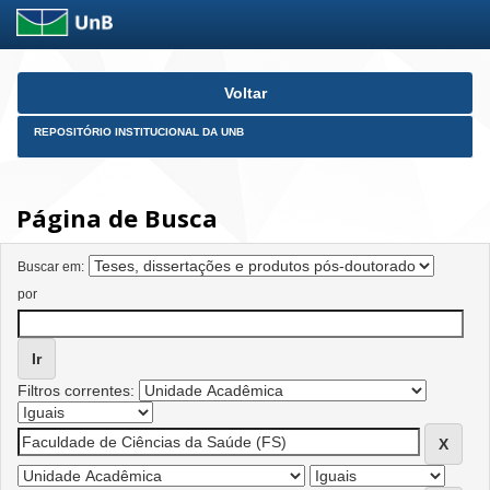
Skip
Voltar
navigation
REPOSITÓRIO INSTITUCIONAL DA UNB
Página de Busca
Buscar em:
por
Filtros correntes: