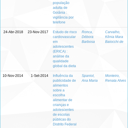
população
adulta de
Goiânia :
vigilância por
telefone
24-Abr-2018
23-Nov-2017
Estudo de risco
Ronca,
Carvalho,
cardiovascular
Débora
Kênia Mara
em
Barbosa
Baiocchi de
adolescentes
(ERICA) :
análise da
qualidade
global da dieta
10-Nov-2014
1-Set-2014
Influência da
Spaniol,
Monteiro,
publicidade de
Ana Maria
Renata Alves
alimentos
sobre a
escolha
alimentar de
crianças e
adolescentes
de escolas
públicas do
Distrito Federal