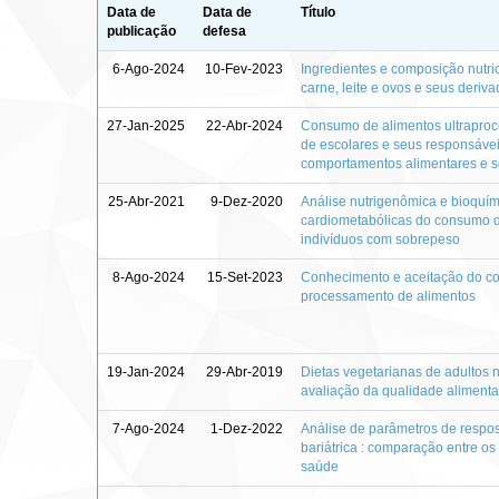
Data de
Data de
Título
publicação
defesa
6-Ago-2024
10-Fev-2023
Ingredientes e composição nutri
carne, leite e ovos e seus deriv
27-Jan-2025
22-Abr-2024
Consumo de alimentos ultraproc
de escolares e seus responsáve
comportamentos alimentares e s
25-Abr-2021
9-Dez-2020
Análise nutrigenômica e bioquí
cardiometabólicas do consumo d
indivíduos com sobrepeso
8-Ago-2024
15-Set-2023
Conhecimento e aceitação do c
processamento de alimentos
19-Jan-2024
29-Abr-2019
Dietas vegetarianas de adultos n
avaliação da qualidade alimentar
7-Ago-2024
1-Dez-2022
Análise de parâmetros de respost
bariátrica : comparação entre os
saúde