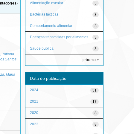
Alimentação escolar
3
ntador(es)
Bactérias lácticas
3
Comportamento alimentar
3
Doenças transmitidas por alimentos
3
Saúde pública
3
, Tatiana
dos Santos
próximo >
za, Maria
Data de publicação
2024
31
2021
17
2020
8
2022
8