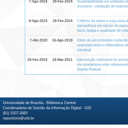
7-Ago-2024
29-Fev-2024
Sustentabilidade em unidades d
escolares : validação de instrume
8-Ago-2024
28-Fev-2024
Critérios da espen e easo para 
sarcopênica em câncer de mama 
física, fadiga e qualidade de vid
7-Abr-2020
16-Ago-2019
Efeito de um probiótico multiest
respostas redox e inflamatória 
intestinal
28-Fev-2024
19-Mar-2021
Intervenção nutricional de pro
via smartphone entre adolescent
Distrito Federal
Universidade de Brasília - Biblioteca Central
Coordenadoria de Gestão da Informação Digital - GID
(61) 3107-2683
repositorio@unb.br