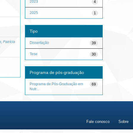
2023
4
2025
1
Tipo
, Patrícia
Dissertação
39
s
Tese
30
Programa de pós-graduação
Programa de Pós-Graduação em
69
Nutr...
Fale conosco
Sobre