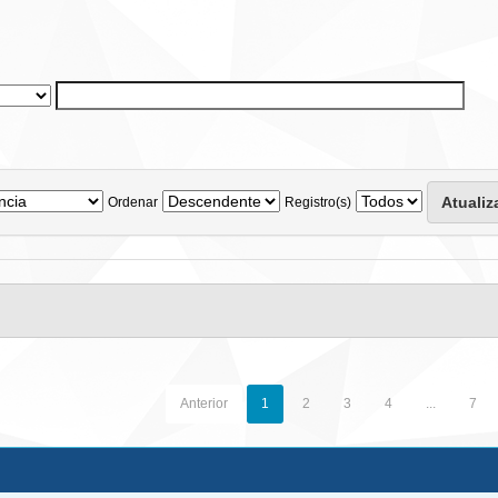
Ordenar
Registro(s)
Anterior
1
2
3
4
...
7