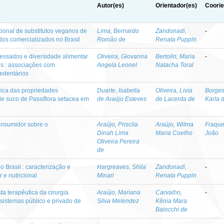
Autor(es)
Orientador(es)
Coorie
cional de substitutos veganos de
Lima, Bernardo
Zandonadi,
-
ados comercializados no Brasil
Romão de
Renata Puppin
essados e diversidade alimentar
Oliveira, Giovanna
Bertolin, Maria
-
is : associações com
Angela Leonel
Natacha Toral
edentários
mica das propriedades
Duarte, Isabella
Oliveira, Livia
Borges
e suco de Passiflora setacea em
de Araújo Esteves
de Lacerda de
Karla 
onsumidor sobre o
Araújo, Priscila
Araújo, Wilma
Fraque
Dinah Lima
Maria Coelho
João
Oliveira Pereira
de
o Brasil : caracterização e
Hargreaves, Shila
Zandonadi,
-
 e nutricional
Minari
Renata Puppin
a terapêutica da cirurgia
Araújo, Mariana
Carvalho,
-
 sistemas público e privado de
Silva Melendez
Kênia Mara
Baiocchi de