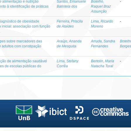
e alimentação e nutrição
Santos, Emanuele
Botelho,
-
nto à identificação de práticas
Batistela dos
Raquel Braz
Assunção
diagnóstico de obesidade
Ferreira, Priscila
Lima, Ricardo
-
inicial: associação com função
de Ataídes
Moreno
a
irpes sobre marcadores das
Araújo, Ananda
Arruda, Sandra
Botelho
de adultos com constipação
de Mesquita
Fernandes
Borge
moção de alimentação saudável
Lima, Stefany
Bertolin, Maria
-
es de escolas públicas do
Corrêa
Natacha Toral