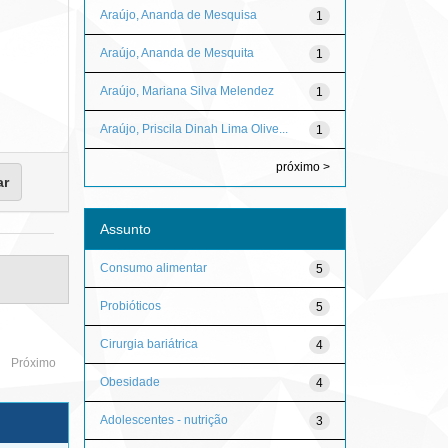
Araújo, Ananda de Mesquisa
1
Araújo, Ananda de Mesquita
1
Araújo, Mariana Silva Melendez
1
Araújo, Priscila Dinah Lima Olive...
1
próximo >
Assunto
Consumo alimentar
5
Probióticos
5
Cirurgia bariátrica
4
Próximo
Obesidade
4
Adolescentes - nutrição
3