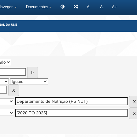
Navegar
Documentos
A-
A
A+
NAL DA UNB