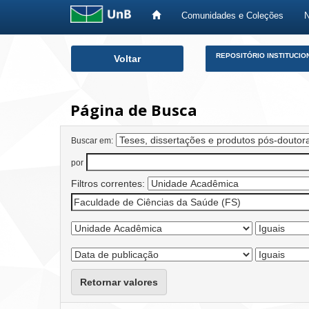
Comunidades e Coleções
Skip
REPOSITÓRIO INSTITUCIO
Voltar
navigation
Página de Busca
Buscar em:
por
Filtros correntes:
Retornar valores