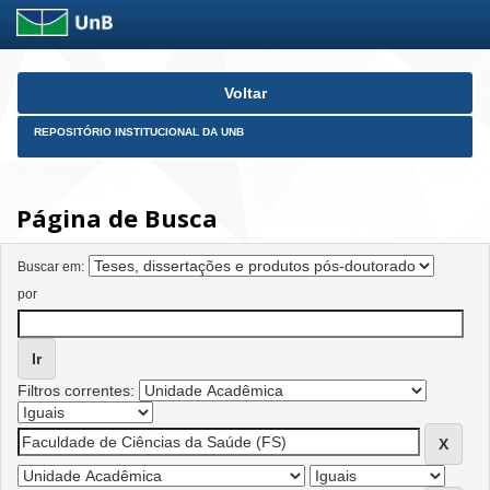
Skip
Voltar
navigation
REPOSITÓRIO INSTITUCIONAL DA UNB
Página de Busca
Buscar em:
por
Filtros correntes: