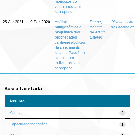
monócitos de
voluntários com
sobrepeso
25-Abr-2021
9-Dez-2020
Análise
Duarte,
Oliveira, Livia
nutrigenômica e
Isabella
de Lacerda de
bioquímica das
de Araújo
propriedades
Esteves
cardiometabólicas
do consumo de
suco de Passiflora
setacea em
indivíduos com
sobrepeso
Busca facetada
Assunto
Maracujá
2
Capacidade fagocitária
1