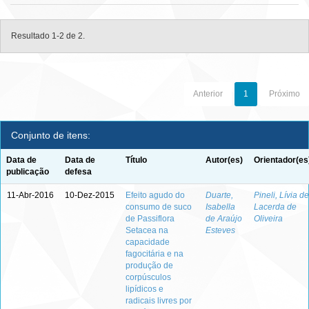
Resultado 1-2 de 2.
Anterior
1
Próximo
Conjunto de itens:
Data de
Data de
Título
Autor(es)
Orientador(es
publicação
defesa
11-Abr-2016
10-Dez-2015
Efeito agudo do
Duarte,
Pineli, Lívia de
consumo de suco
Isabella
Lacerda de
de Passiflora
de Araújo
Oliveira
Setacea na
Esteves
capacidade
fagocitária e na
produção de
corpúsculos
lipídicos e
radicais livres por