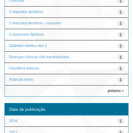
Citocinas
1
Compostos fenólicos
1
Compostos fenólicos - consumo
1
Corpúsculos lipídicos
1
Diabetes mellitus tipo 2
1
Doenças crônicas não transmissíveis
1
Passiflora setacea
1
Radicais livres
1
próximo >
Data de publicação
2016
1
2021
1