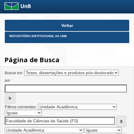
Skip
Voltar
navigation
REPOSITÓRIO INSTITUCIONAL DA UNB
Página de Busca
Buscar em:
por
Filtros correntes: