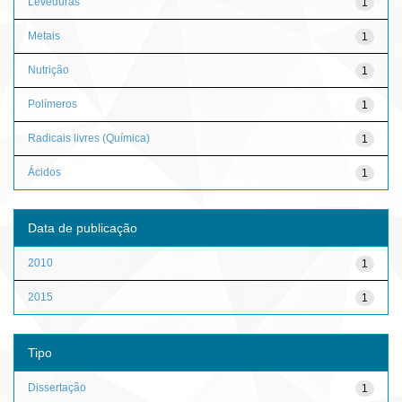
Leveduras
1
Metais
1
Nutrição
1
Polímeros
1
Radicais livres (Química)
1
Ácidos
1
Data de publicação
2010
1
2015
1
Tipo
Dissertação
1