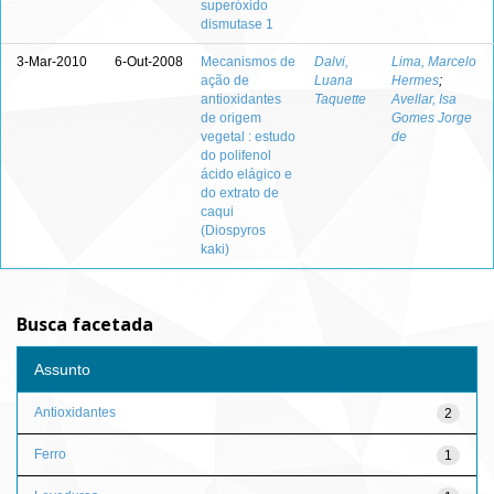
superóxido
dismutase 1
3-Mar-2010
6-Out-2008
Mecanismos de
Dalvi,
Lima, Marcelo
ação de
Luana
Hermes
;
antioxidantes
Taquette
Avellar, Isa
de origem
Gomes Jorge
vegetal : estudo
de
do polifenol
ácido elágico e
do extrato de
caqui
(Diospyros
kaki)
Busca facetada
Assunto
Antioxidantes
2
Ferro
1