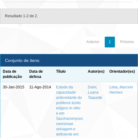
Resultado 1-2 de 2.
Anterior
1
Próximo
Conjunto de itens:
Data de
Data de
Título
Autor(es)
Orientador(es)
publicação
defesa
30-Jan-2015
11-Ago-2014
Estudo da
Dalvi,
Lima, Marcelo
capacidade
Luana
Hermes
antioxidante do
Taquette
polifenol ácido
elágico in vitro
e em
Saccharomyces
cerevisiae
selvagem e
deficiente em