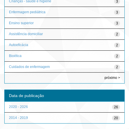
Crianças - saúde e higiene
3
Enfermagem pediátrica
3
Ensino superior
3
Assistência domiciliar
2
Autoeficácia
2
Bioética
2
Cuidados de enfermagem
2
próximo >
Data de publicação
2020 - 2026
26
2014 - 2019
20