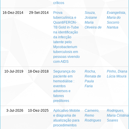
críticos
16-Dez-2014
29-Set-2014
Prova
Souza,
Evangelista,
tuberculínica e
Josiane
Maria do
QuantiFERON-
Maria
Socorro
TB Gold in-Tube
Oliveira de
Nantua
na identificação
da infecção
latente pelo
Mycobacterium
tuberculosis em
pessoas vivendo
com AIDS
10-Jul-2019
18-Dez-2018
Segurança do
Rocha,
Pinho, Diana
paciente em
Renata de
Lúcia Moura
hemodiálise :
Paula
eventos
Faria
adversos e
fatores
preditores
3-Jul-2026
10-Dez-2025
Aplicativo Mobile
Carneiro,
Rodrigues,
e diagrama de
Remo
Maria Cristina
atualização para
Rodrigues
Soares
procedimentos