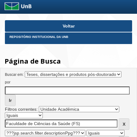
Skip
Voltar
navigation
REPOSITÓRIO INSTITUCIONAL DA UNB
Página de Busca
Buscar em:
por
Filtros correntes: