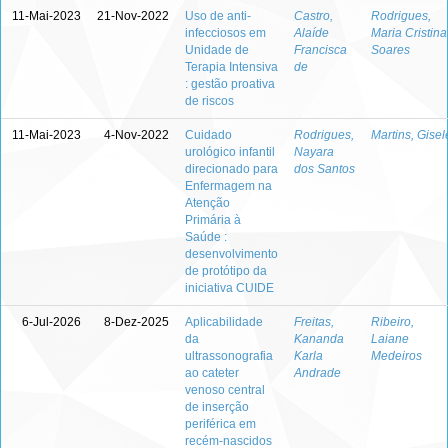
11-Mai-2023
21-Nov-2022
Uso de anti-
Castro,
Rodrigues,
infecciosos em
Alaíde
Maria Cristina
Unidade de
Francisca
Soares
Terapia Intensiva
de
: gestão proativa
de riscos
11-Mai-2023
4-Nov-2022
Cuidado
Rodrigues,
Martins, Gisel
urológico infantil
Nayara
direcionado para
dos Santos
Enfermagem na
Atenção
Primária à
Saúde :
desenvolvimento
de protótipo da
iniciativa CUIDE
6-Jul-2026
8-Dez-2025
Aplicabilidade
Freitas,
Ribeiro,
da
Kananda
Laiane
ultrassonografia
Karla
Medeiros
ao cateter
Andrade
venoso central
de inserção
periférica em
recém-nascidos