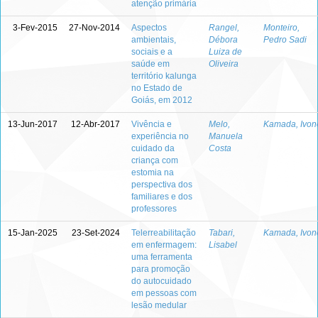
atenção primária
3-Fev-2015
27-Nov-2014
Aspectos
Rangel,
Monteiro,
ambientais,
Débora
Pedro Sadi
sociais e a
Luiza de
saúde em
Oliveira
território kalunga
no Estado de
Goiás, em 2012
13-Jun-2017
12-Abr-2017
Vivência e
Melo,
Kamada, Ivon
experiência no
Manuela
cuidado da
Costa
criança com
estomia na
perspectiva dos
familiares e dos
professores
15-Jan-2025
23-Set-2024
Telerreabilitação
Tabari,
Kamada, Ivon
em enfermagem:
Lisabel
uma ferramenta
para promoção
do autocuidado
em pessoas com
lesão medular