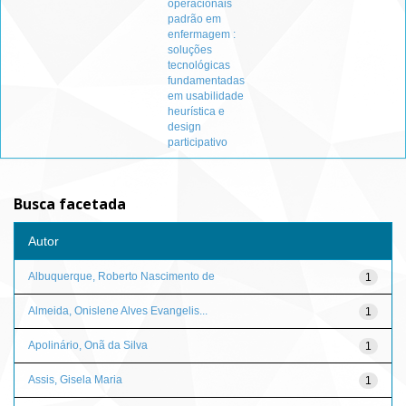
operacionais
padrão em
enfermagem :
soluções
tecnológicas
fundamentadas
em usabilidade
heurística e
design
participativo
Busca facetada
Autor
Albuquerque, Roberto Nascimento de
1
Almeida, Onislene Alves Evangelis...
1
Apolinário, Onã da Silva
1
Assis, Gisela Maria
1