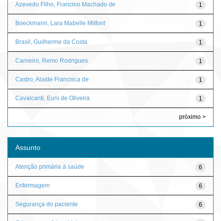
Azevedo Filho, Francino Machado de
1
Boeckmann, Lara Mabelle Milfont
1
Brasil, Guilherme da Costa
1
Carneiro, Remo Rodrigues
1
Castro, Alaíde Francisca de
1
Cavalcanti, Euni de Oliveira
1
próximo >
Assunto
Atenção primária à saúde
6
Enfermagem
6
Segurança do paciente
6