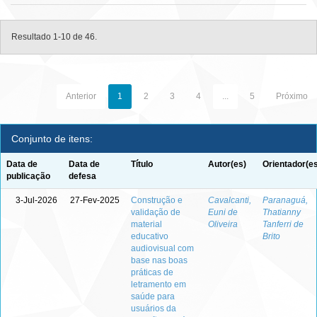
Resultado 1-10 de 46.
Anterior
1
2
3
4
...
5
Próximo
Conjunto de itens:
Data de
Data de
Título
Autor(es)
Orientador(e
publicação
defesa
3-Jul-2026
27-Fev-2025
Construção e
Cavalcanti,
Paranaguá,
validação de
Euni de
Thatianny
material
Oliveira
Tanferri de
educativo
Brito
audiovisual com
base nas boas
práticas de
letramento em
saúde para
usuários da