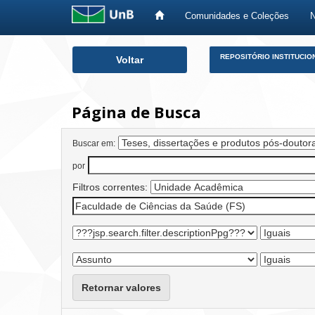
Comunidades e Coleções
Skip
REPOSITÓRIO INSTITUCIO
Voltar
navigation
Página de Busca
Buscar em:
por
Filtros correntes:
Retornar valores