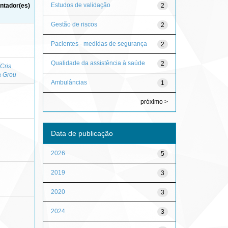
Estudos de validação
2
ntador(es)
Gestão de riscos
2
Pacientes - medidas de segurança
2
Qualidade da assistência à saúde
2
 Cris
a Grou
Ambulâncias
1
próximo >
Data de publicação
2026
5
2019
3
2020
3
2024
3