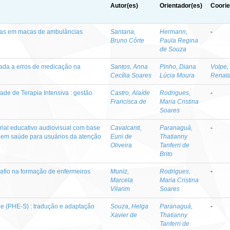
Autor(es)
Orientador(es)
Coorie
adas em macas de ambulâncias
Santana,
Hermann,
-
Bruno Côrte
Paula Regina
de Souza
ada a erros de medicação na
Santos, Anna
Pinho, Diana
Volpe,
Cecília Soares
Lúcia Moura
Renat
ade de Terapia Intensiva : gestão
Castro, Alaíde
Rodrigues,
-
Francisca de
Maria Cristina
Soares
rial educativo audiovisual com base
Cavalcanti,
Paranaguá,
-
o em saúde para usuários da atenção
Euni de
Thatianny
Oliveira
Tanferri de
Brito
afio na formação de enfermeiros
Muniz,
Rodrigues,
-
Marcela
Maria Cristina
Vilarim
Soares
e (PHE-S) : tradução e adaptação
Souza, Helga
Paranaguá,
-
Xavier de
Thatianny
Tanferri de