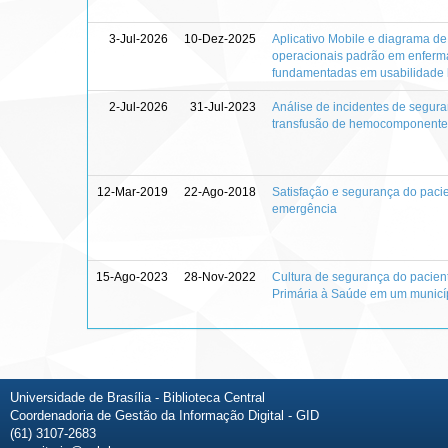
3-Jul-2026
10-Dez-2025
Aplicativo Mobile e diagrama d
operacionais padrão em enferm
fundamentadas em usabilidade he
2-Jul-2026
31-Jul-2023
Análise de incidentes de segur
transfusão de hemocomponente
12-Mar-2019
22-Ago-2018
Satisfação e segurança do pacie
emergência
15-Ago-2023
28-Nov-2022
Cultura de segurança do pacient
Primária à Saúde em um municípi
Universidade de Brasília - Biblioteca Central
Coordenadoria de Gestão da Informação Digital - GID
(61) 3107-2683