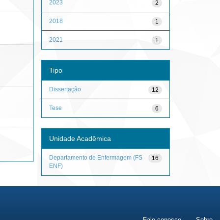
2023
2
2018
1
2021
1
Tipo
Dissertação
12
Tese
6
Unidade Acadêmica
Departamento de Enfermagem (FS
16
ENF)
Fale conosco
Sobre