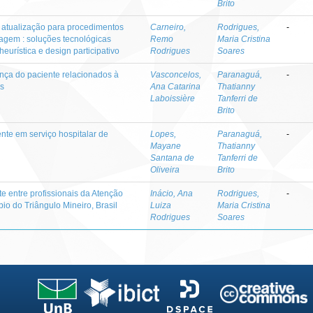
Brito
e atualização para procedimentos
Carneiro,
Rodrigues,
-
agem : soluções tecnológicas
Remo
Maria Cristina
urística e design participativo
Rodrigues
Soares
ança do paciente relacionados à
Vasconcelos,
Paranaguá,
-
s
Ana Catarina
Thatianny
Laboissière
Tanferri de
Brito
nte em serviço hospitalar de
Lopes,
Paranaguá,
-
Mayane
Thatianny
Santana de
Tanferri de
Oliveira
Brito
e entre profissionais da Atenção
Inácio, Ana
Rodrigues,
-
o do Triângulo Mineiro, Brasil
Luiza
Maria Cristina
Rodrigues
Soares