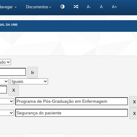
Navegar
Documentos
A-
A
A+
NAL DA UNB