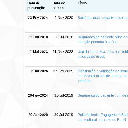
Data de
Data de
Título
publicação
defesa
23-Fev-2024
9-Nov-2020
Bactérias gram-negativas isol
29-Out-2018
6-Jul-2018
Segurança do paciente relacion
atenção primária à saúde
11-Mai-2023
21-Nov-2022
Uso de anti-infecciosos em Unid
proativa de riscos
3-Jul-2026
27-Fev-2025
Construção e validação de mate
nas boas práticas de letrament
primária
20-Fev-2024
31-Jul-2019
Segurança do paciente : um des
20-Abr-2020
30-Jul-2019
Patient Health Engagement Scal
transcultural para uso no Brasil