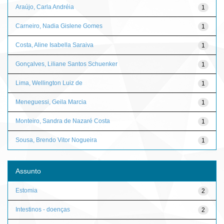
Araújo, Carla Andréia
1
Carneiro, Nadia Gislene Gomes
1
Costa, Aline Isabella Saraiva
1
Gonçalves, Liliane Santos Schuenker
1
Lima, Wellington Luiz de
1
Meneguessi, Geila Marcia
1
Monteiro, Sandra de Nazaré Costa
1
Sousa, Brendo Vitor Nogueira
1
Assunto
Estomia
2
Intestinos - doenças
2