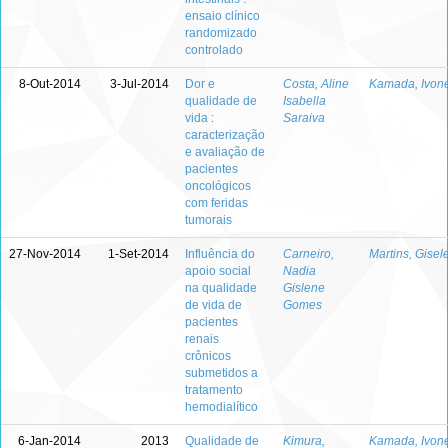
ensaio clínico
randomizado
controlado
8-Out-2014
3-Jul-2014
Dor e
Costa, Aline
Kamada, Ivon
qualidade de
Isabella
vida :
Saraiva
caracterização
e avaliação de
pacientes
oncológicos
com feridas
tumorais
27-Nov-2014
1-Set-2014
Influência do
Carneiro,
Martins, Gisel
apoio social
Nadia
na qualidade
Gislene
de vida de
Gomes
pacientes
renais
crônicos
submetidos a
tratamento
hemodialítico
6-Jan-2014
2013
Qualidade de
Kimura,
Kamada, Ivon