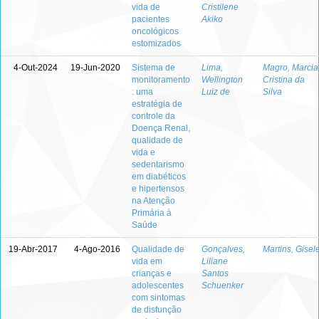
vida de
Cristilene
pacientes
Akiko
oncológicos
estomizados
4-Out-2024
19-Jun-2020
Sistema de
Lima,
Magro, Marcia
monitoramento
Wellington
Cristina da
: uma
Luiz de
Silva
estratégia de
controle da
Doença Renal,
qualidade de
vida e
sedentarismo
em diabéticos
e hipertensos
na Atenção
Primária à
Saúde
19-Abr-2017
4-Ago-2016
Qualidade de
Gonçalves,
Martins, Gisel
vida em
Liliane
crianças e
Santos
adolescentes
Schuenker
com sintomas
de disfunção