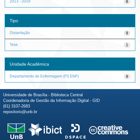
2013 - 2019
8
Tipo
Dissertação
9
Tese
1
Unidade Acadêmica
Departamento de Enfermagem (FS ENF)
9
Universidade de Brasília - Biblioteca Central
Coordenadoria de Gestão da Informação Digital - GID
(61) 3107-2683
repositorio@unb.br