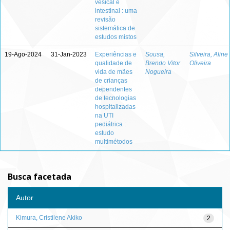
vesical e
intestinal : uma
revisão
sistemática de
estudos mistos
19-Ago-2024
31-Jan-2023
Experiências e
Sousa,
Silveira, Aline
qualidade de
Brendo Vitor
Oliveira
vida de mães
Nogueira
de crianças
dependentes
de tecnologias
hospitalizadas
na UTI
pediátrica :
estudo
multimétodos
Busca facetada
Autor
Kimura, Cristilene Akiko
2