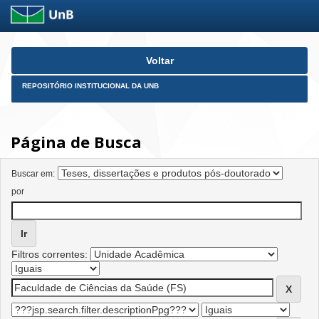
Skip
Voltar
navigation
REPOSITÓRIO INSTITUCIONAL DA UNB
Página de Busca
Buscar em:
por
Filtros correntes: