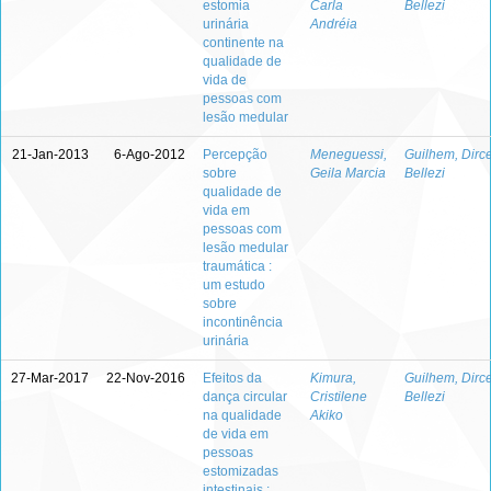
estomia
Carla
Bellezi
urinária
Andréia
continente na
qualidade de
vida de
pessoas com
lesão medular
21-Jan-2013
6-Ago-2012
Percepção
Meneguessi,
Guilhem, Dirc
sobre
Geila Marcia
Bellezi
qualidade de
vida em
pessoas com
lesão medular
traumática :
um estudo
sobre
incontinência
urinária
27-Mar-2017
22-Nov-2016
Efeitos da
Kimura,
Guilhem, Dirc
dança circular
Cristilene
Bellezi
na qualidade
Akiko
de vida em
pessoas
estomizadas
intestinais :