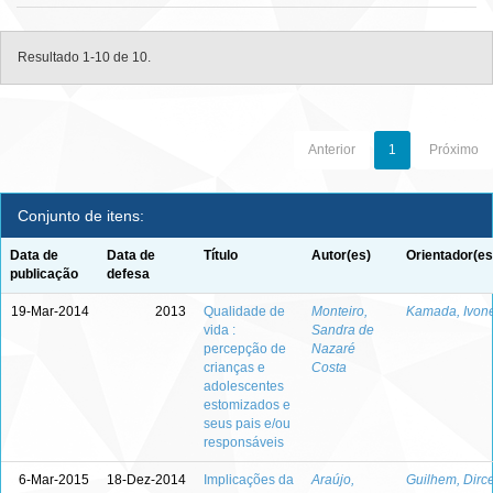
Resultado 1-10 de 10.
Anterior
1
Próximo
Conjunto de itens:
Data de
Data de
Título
Autor(es)
Orientador(es
publicação
defesa
19-Mar-2014
2013
Qualidade de
Monteiro,
Kamada, Ivon
vida :
Sandra de
percepção de
Nazaré
crianças e
Costa
adolescentes
estomizados e
seus pais e/ou
responsáveis
6-Mar-2015
18-Dez-2014
Implicações da
Araújo,
Guilhem, Dirc