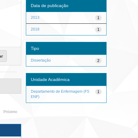
Data de publicação
2013
1
2018
1
Tipo
Dissertação
2
Unidade Acadêmica
Departamento de Enfermagem (FS
1
ENF)
Próximo