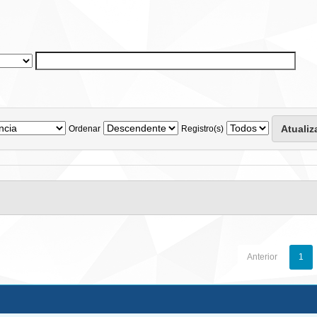
Ordenar
Registro(s)
Anterior
1