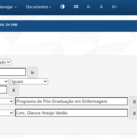
Navegar
Documentos
A-
A
A+
NAL DA UNB