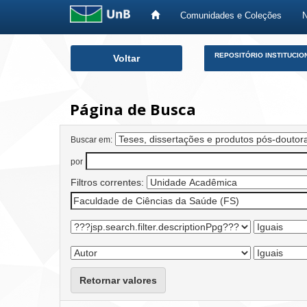
Comunidades e Coleções
Skip
REPOSITÓRIO INSTITUCIO
Voltar
navigation
Página de Busca
Buscar em:
por
Filtros correntes:
Retornar valores