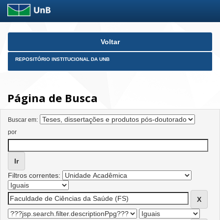
Skip
Voltar
navigation
REPOSITÓRIO INSTITUCIONAL DA UNB
Página de Busca
Buscar em:
por
Filtros correntes: