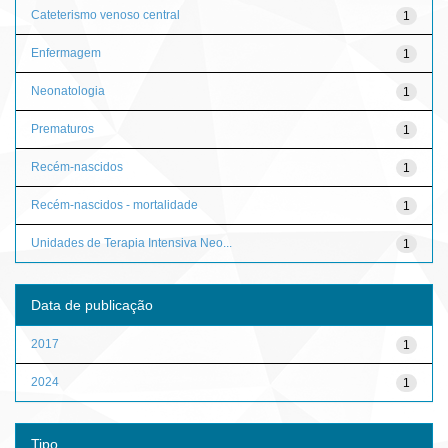
Cateterismo venoso central
1
Enfermagem
1
Neonatologia
1
Prematuros
1
Recém-nascidos
1
Recém-nascidos - mortalidade
1
Unidades de Terapia Intensiva Neo...
1
Data de publicação
2017
1
2024
1
Tipo