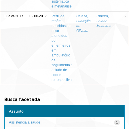
sistemática
e metanálise
11-Set-2017
11-Jul-2017
Perfil de
Beleza,
Ribeiro,
-
recém-
Ludmylla
Laiane
nascidos de
de
Medeiros
risco
Oliveira
atendidos
por
enfermeiros
em
ambulatório
de
seguimento :
estudo de
coorte
retrospectiva
Busca facetada
Assunto
Assistência à saúde
1