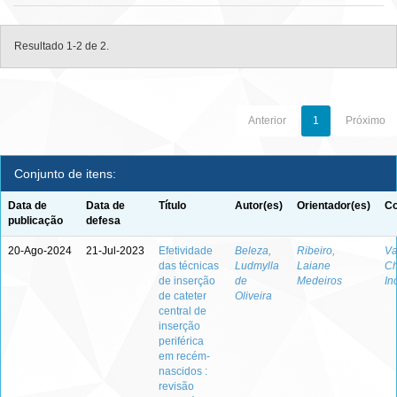
Resultado 1-2 de 2.
Anterior
1
Próximo
Conjunto de itens:
Data de
Data de
Título
Autor(es)
Orientador(es)
Co
publicação
defesa
20-Ago-2024
21-Jul-2023
Efetividade
Beleza,
Ribeiro,
Va
das técnicas
Ludmylla
Laiane
Ch
de inserção
de
Medeiros
In
de cateter
Oliveira
central de
inserção
periférica
em recém-
nascidos :
revisão