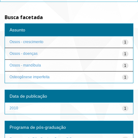
Busca facetada
Assunto
Ossos - crescimento
1
Ossos - doenças
1
Ossos - mandíbula
1
Osteogênese imperfeita
1
Data de publicação
2010
1
Programa de pós-graduação