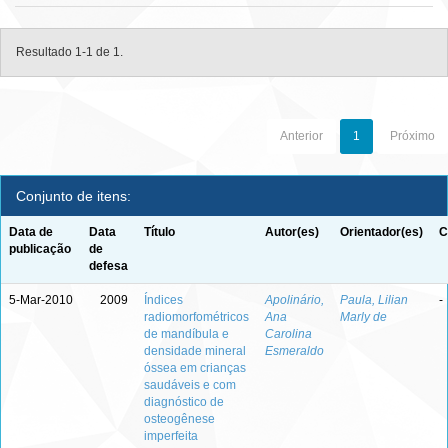
Resultado 1-1 de 1.
Anterior
1
Próximo
Conjunto de itens:
Data de
Data
Título
Autor(es)
Orientador(es)
C
publicação
de
defesa
5-Mar-2010
2009
Índices
Apolinário,
Paula, Lilian
-
radiomorfométricos
Ana
Marly de
de mandíbula e
Carolina
densidade mineral
Esmeraldo
óssea em crianças
saudáveis e com
diagnóstico de
osteogênese
imperfeita