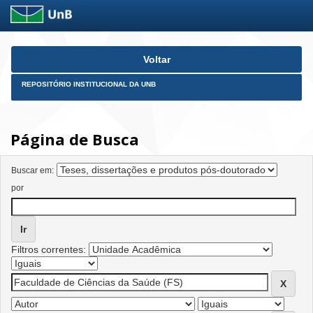
Skip
Voltar
navigation
REPOSITÓRIO INSTITUCIONAL DA UNB
Página de Busca
Buscar em:
por
Filtros correntes: