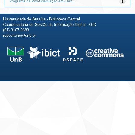
Programa de Pós-Graduação em Ciên...
1
Universidade de Brasília - Biblioteca Central
Coordenadoria de Gestão da Informação Digital - GID
(61) 3107-2683
repositorio@unb.br
Fale conosco
Sobre