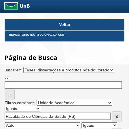
Skip
Voltar
navigation
REPOSITÓRIO INSTITUCIONAL DA UNB
Página de Busca
Buscar em:
por
Filtros correntes: