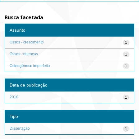
Busca facetada
Assunto
Ossos - crescimento
1
Ossos - doenças
1
Osteogênese imperfeita
1
Data de publicação
2010
1
Tipo
Dissertação
1