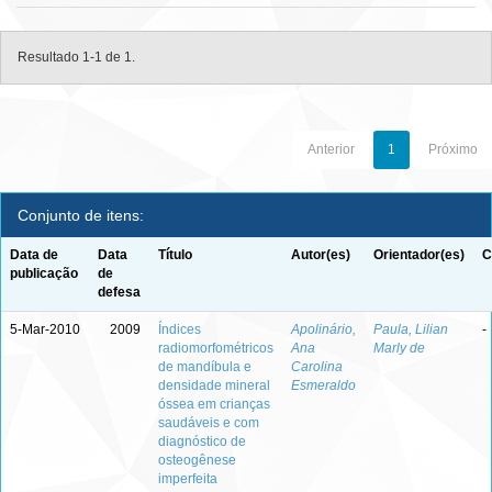
Resultado 1-1 de 1.
Anterior
1
Próximo
Conjunto de itens:
Data de
Data
Título
Autor(es)
Orientador(es)
C
publicação
de
defesa
5-Mar-2010
2009
Índices
Apolinário,
Paula, Lilian
-
radiomorfométricos
Ana
Marly de
de mandíbula e
Carolina
densidade mineral
Esmeraldo
óssea em crianças
saudáveis e com
diagnóstico de
osteogênese
imperfeita