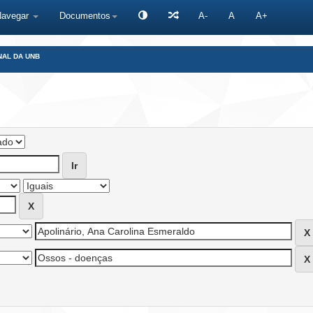
Navegar
Documentos
A-
A
A+
NAL DA UNB