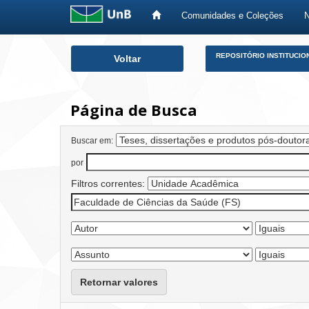
Comunidades e Coleções
Skip
REPOSITÓRIO INSTITUCIO
Voltar
navigation
Página de Busca
Buscar em:
por
Filtros correntes:
Retornar valores