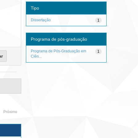
Tipo
Dissertação
1
Programa de pós-graduação
Programa de Pós-Graduação em
1
Ciên...
Próximo