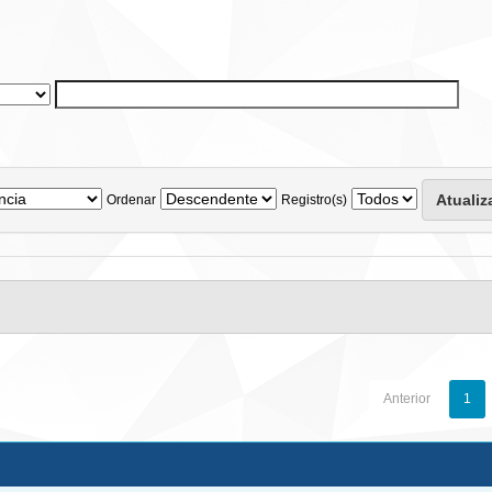
Ordenar
Registro(s)
Anterior
1