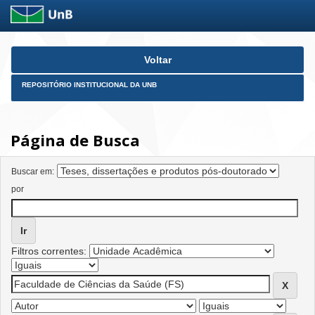
Skip
Voltar
navigation
REPOSITÓRIO INSTITUCIONAL DA UNB
Página de Busca
Buscar em:
por
Filtros correntes: