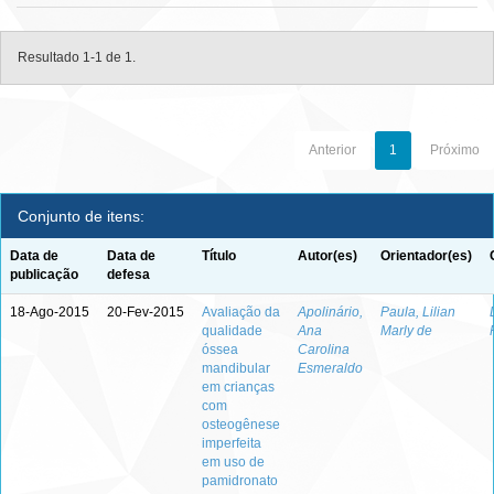
Resultado 1-1 de 1.
Anterior
1
Próximo
Conjunto de itens:
Data de
Data de
Título
Autor(es)
Orientador(es)
publicação
defesa
18-Ago-2015
20-Fev-2015
Avaliação da
Apolinário,
Paula, Lilian
qualidade
Ana
Marly de
óssea
Carolina
mandibular
Esmeraldo
em crianças
com
osteogênese
imperfeita
em uso de
pamidronato