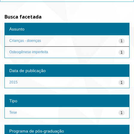
Busca facetada
Assunto
Crianças - doenças
1
Osteogênese imperfeita
1
Data de publicação
2015
1
Tipo
Tese
1
Programa de pós-graduação