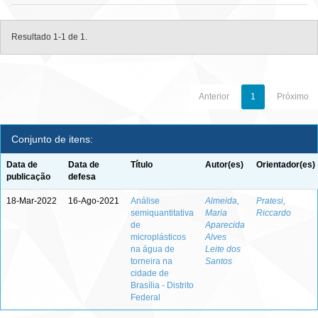
Resultado 1-1 de 1.
Anterior
1
Próximo
Conjunto de itens:
Data de
Data de
Título
Autor(es)
Orientador(es)
publicação
defesa
18-Mar-2022
16-Ago-2021
Análise
Almeida,
Pratesi,
semiquantitativa
Maria
Riccardo
de
Aparecida
microplásticos
Alves
na água de
Leite dos
torneira na
Santos
cidade de
Brasília - Distrito
Federal