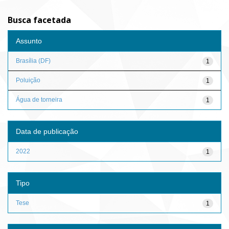
Busca facetada
Assunto
Brasília (DF)
1
Poluição
1
Água de torneira
1
Data de publicação
2022
1
Tipo
Tese
1