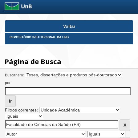
Skip
Voltar
navigation
REPOSITÓRIO INSTITUCIONAL DA UNB
Página de Busca
Buscar em:
por
Filtros correntes: