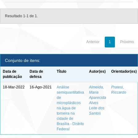
Resultado 1-1 de 1.
Anterior
1
Próximo
Conjunto de itens:
Data de
Data de
Título
Autor(es)
Orientador(es)
publicação
defesa
18-Mar-2022
16-Ago-2021
Análise
Almeida,
Pratesi,
semiquantitativa
Maria
Riccardo
de
Aparecida
microplásticos
Alves
na água de
Leite dos
torneira na
Santos
cidade de
Brasília - Distrito
Federal