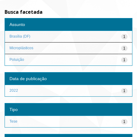
Busca facetada
Assunto
Brasília (DF)
1
Microplásticos
1
Poluição
1
Data de publicação
2022
1
Tipo
Tese
1