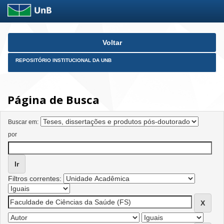
Skip
Voltar
navigation
REPOSITÓRIO INSTITUCIONAL DA UNB
Página de Busca
Buscar em:
por
Filtros correntes: