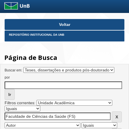
Skip
Voltar
navigation
REPOSITÓRIO INSTITUCIONAL DA UNB
Página de Busca
Buscar em:
por
Filtros correntes: