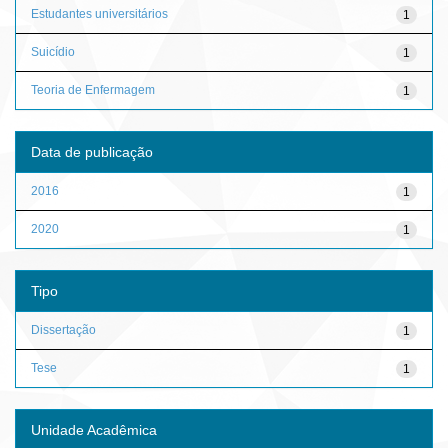
Estudantes universitários
1
Suicídio
1
Teoria de Enfermagem
1
Data de publicação
2016
1
2020
1
Tipo
Dissertação
1
Tese
1
Unidade Acadêmica