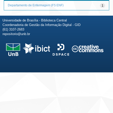
Departamento de Enfermagem (FS ENF)
1
Universidade de Brasília - Biblioteca Central
Coordenadoria de Gestão da Informação Digital - GID
(61) 3107-2683
repositorio@unb.br
Fale conosco
Sobre