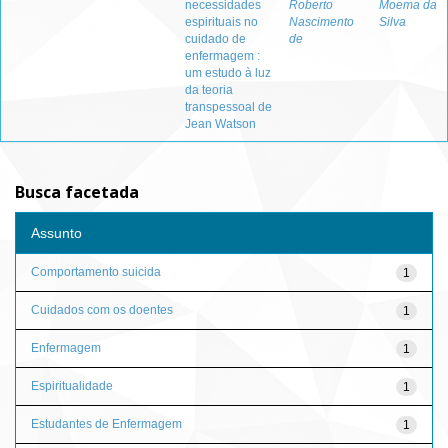
necessidades
Roberto
Moema da
espirituais no
Nascimento
Silva
cuidado de
de
enfermagem :
um estudo à luz
da teoria
transpessoal de
Jean Watson
Busca facetada
Assunto
Comportamento suicida
1
Cuidados com os doentes
1
Enfermagem
1
Espiritualidade
1
Estudantes de Enfermagem
1