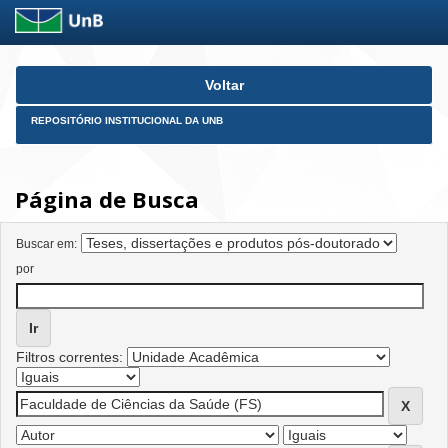
Skip
Voltar
navigation
REPOSITÓRIO INSTITUCIONAL DA UNB
Página de Busca
Buscar em:
por
Filtros correntes: