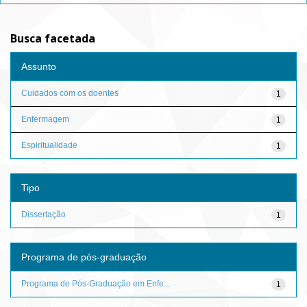
Busca facetada
Assunto
Cuidados com os doentes
1
Enfermagem
1
Espiritualidade
1
Tipo
Dissertação
1
Programa de pós-graduação
Programa de Pós-Graduação em Enfe...
1