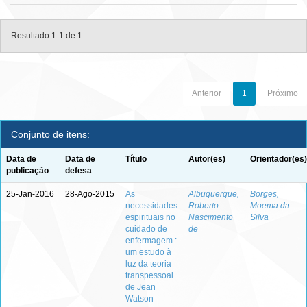
Resultado 1-1 de 1.
Anterior
1
Próximo
Conjunto de itens:
Data de
Data de
Título
Autor(es)
Orientador(es)
publicação
defesa
25-Jan-2016
28-Ago-2015
As
Albuquerque,
Borges,
necessidades
Roberto
Moema da
espirituais no
Nascimento
Silva
cuidado de
de
enfermagem :
um estudo à
luz da teoria
transpessoal
de Jean
Watson