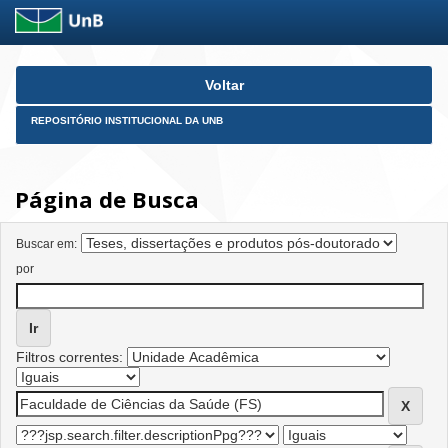
Skip
Voltar
navigation
REPOSITÓRIO INSTITUCIONAL DA UNB
Página de Busca
Buscar em:
por
Filtros correntes: