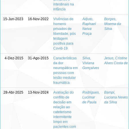
intestinais na
infância
15-Jun-2023
16-Nov-2022
Vivências de
Adjuto,
Borges,
homens
Raphael
Moema da
privados de
Neiva
Silva
liberdade, pós
Praça
testagem
positiva para
Covid-19
4-Dez-2015
31-Ago-2015
Características
Silva,
Jesus, Cristine
da dor
Viviana
Alves Costa de
neuropática em
Gonçalves
pessoas com
lesão medular
traumática
28-Abr-2025
13-Nov-2024
Avaliação do
Rodrigues,
Bampi,
conflito de
Lucimar
Luciana Neves
decisão em
de Paula
da Silva
relação ao
cateterismo
intermitente
limpo em
pacientes com