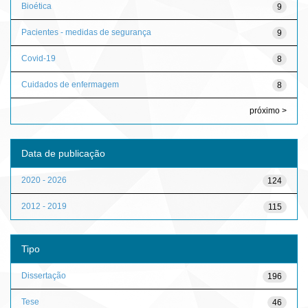
Bioética
9
Pacientes - medidas de segurança
9
Covid-19
8
Cuidados de enfermagem
8
próximo >
Data de publicação
2020 - 2026
124
2012 - 2019
115
Tipo
Dissertação
196
Tese
46