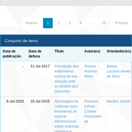
Anterior
1
2
3
4
...
25
Próximo
Conjunto de itens:
Data de
Data de
Título
Autor(es)
Orientador(es)
publicação
defesa
-
31-Jul-2017
Percepção dos
Ramos,
Bampi,
enfermeiros
Andreia
Luciana Neves
acerca da sua
Alves
da Silva
atuação ante
os direitos dos
pacientes
6-Jul-2026
16-Jul-2025
Abordagem de
Fonseca,
Martins, Gisele
codesign para
Lilhian
ferramenta de
Cristine
suporte
Fernandes
informacional
da
sobre sintomas
urinários e