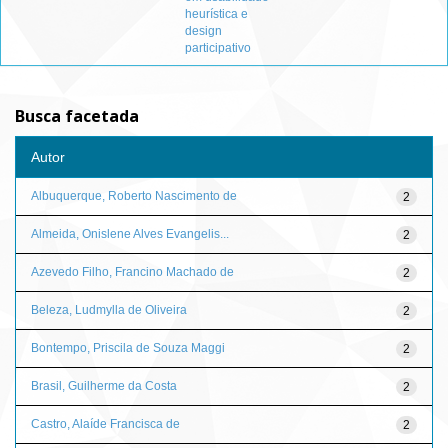
heurística e
design
participativo
Busca facetada
Autor
Albuquerque, Roberto Nascimento de
2
Almeida, Onislene Alves Evangelis...
2
Azevedo Filho, Francino Machado de
2
Beleza, Ludmylla de Oliveira
2
Bontempo, Priscila de Souza Maggi
2
Brasil, Guilherme da Costa
2
Castro, Alaíde Francisca de
2