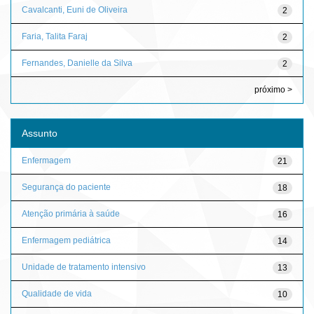
Cavalcanti, Euni de Oliveira
2
Faria, Talita Faraj
2
Fernandes, Danielle da Silva
2
próximo >
Assunto
Enfermagem
21
Segurança do paciente
18
Atenção primária à saúde
16
Enfermagem pediátrica
14
Unidade de tratamento intensivo
13
Qualidade de vida
10