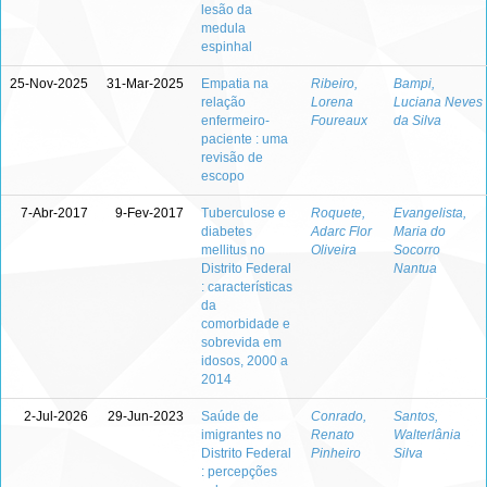
lesão da
medula
espinhal
25-Nov-2025
31-Mar-2025
Empatia na
Ribeiro,
Bampi,
relação
Lorena
Luciana Neves
enfermeiro-
Foureaux
da Silva
paciente : uma
revisão de
escopo
7-Abr-2017
9-Fev-2017
Tuberculose e
Roquete,
Evangelista,
diabetes
Adarc Flor
Maria do
mellitus no
Oliveira
Socorro
Distrito Federal
Nantua
: características
da
comorbidade e
sobrevida em
idosos, 2000 a
2014
2-Jul-2026
29-Jun-2023
Saúde de
Conrado,
Santos,
imigrantes no
Renato
Walterlânia
Distrito Federal
Pinheiro
Silva
: percepções