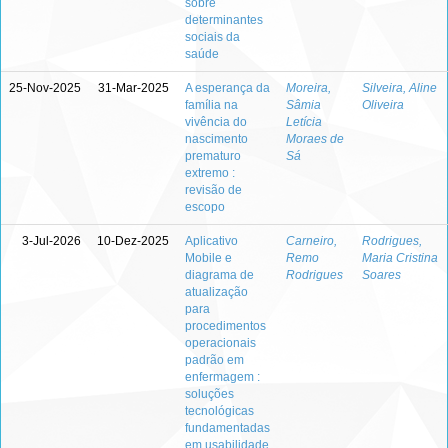
sobre
determinantes
sociais da
saúde
25-Nov-2025
31-Mar-2025
A esperança da
Moreira,
Silveira, Aline
família na
Sâmia
Oliveira
vivência do
Letícia
nascimento
Moraes de
prematuro
Sá
extremo :
revisão de
escopo
3-Jul-2026
10-Dez-2025
Aplicativo
Carneiro,
Rodrigues,
Mobile e
Remo
Maria Cristina
diagrama de
Rodrigues
Soares
atualização
para
procedimentos
operacionais
padrão em
enfermagem :
soluções
tecnológicas
fundamentadas
em usabilidade